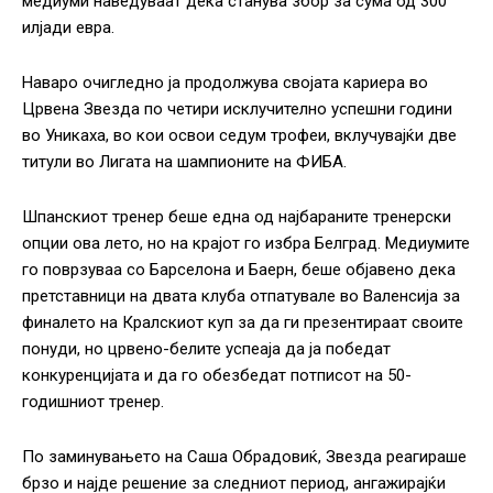
медиуми наведуваат дека станува збор за сума од 300
илјади евра.
Наваро очигледно ја продолжува својата кариера во
Црвена Звезда по четири исклучително успешни години
во Уникаха, во кои освои седум трофеи, вклучувајќи две
титули во Лигата на шампионите на ФИБА.
Шпанскиот тренер беше една од најбараните тренерски
опции ова лето, но на крајот го избра Белград. Медиумите
го поврзуваа со Барселона и Баерн, беше објавено дека
претставници на двата клуба отпатувале во Валенсија за
финалето на Кралскиот куп за да ги презентираат своите
понуди, но црвено-белите успеаја да ја победат
конкуренцијата и да го обезбедат потписот на 50-
годишниот тренер.
По заминувањето на Саша Обрадовиќ, Звезда реагираше
брзо и најде решение за следниот период, ангажирајќи