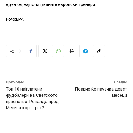
еден од најпочитуваните европски тренери.
Foto:EPA
Претходно
Следно
Топ 10 најплатени
Поарие ќе паузира девет
фудбалери на Светското
месеци
првенство: Роналдо пред
Меси, а кој е трет?