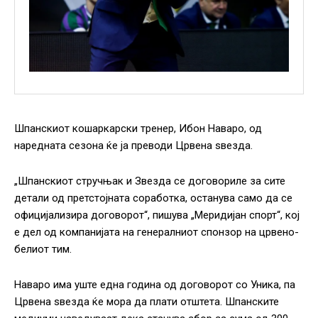
Шпанскиот кошаркарски тренер, Ибон Наваро, од
наредната сезона ќе ја преводи Црвена ѕвезда.
„Шпанскиот стручњак и Звезда се договориле за сите
детали од претстојната соработка, останува само да се
официјализира договорот“, пишува „Меридијан спорт“, кој
е дел од компанијата на генералниот спонзор на црвено-
белиот тим.
Наваро има уште една година од договорот со Уника, па
Црвена ѕвезда ќе мора да плати отштета. Шпанските