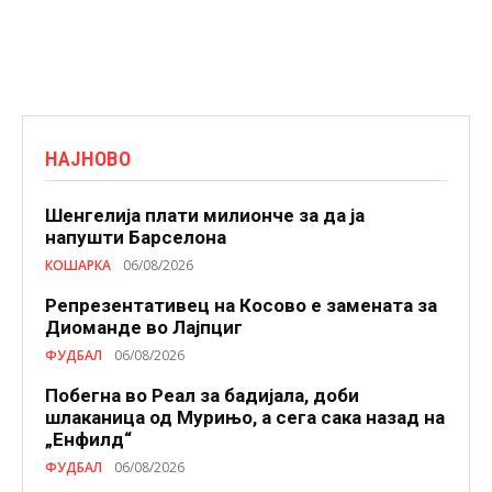
НАЈНОВО
Шенгелија плати милионче за да ја
напушти Барселона
КОШАРКА
06/08/2026
Репрезентативец на Косово е замената за
Диоманде во Лајпциг
ФУДБАЛ
06/08/2026
Побегна во Реал за бадијала, доби
шлаканица од Мурињо, а сега сака назад на
„Енфилд“
ФУДБАЛ
06/08/2026