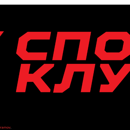
vramov
.