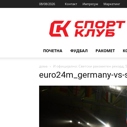
08/08/2026
Контакт
Импресум
Маркетинг
SPORTCLUB.mk
ПОЧЕТНА
ФУДБАЛ
РАКОМЕТ
К
дома
И официјално: Светски ракометен рекорд, 
euro24m_germany-vs-s