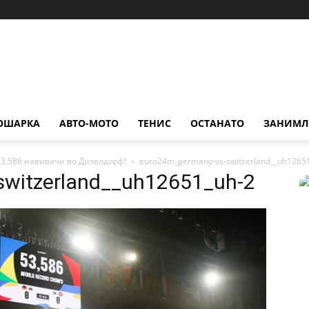
ОШАРКА
АВТО-МОТО
ТЕНИС
ОСТАНАТО
ЗАНИМЛ
53.586 навивачи во Дизелдорф!
euro24m_germany-vs-switzerland__uh1265
witzerland__uh12651_uh-2