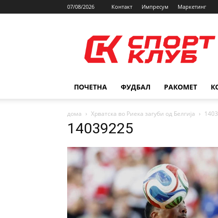
07/08/2026
Контакт
Импресум
Маркетинг
SPORTCLUB.mk
ПОЧЕТНА
ФУДБАЛ
РАКОМЕТ
К
дома
Хрватска во Риека загуби од Белгија
1403
14039225