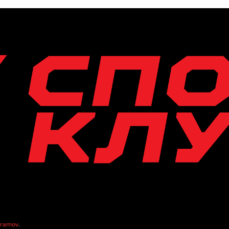
vramov
.