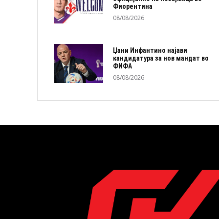
Фиорентина
08/08/2026
Џани Инфантино најави
кандидатура за нов мандат во
ФИФА
08/08/2026