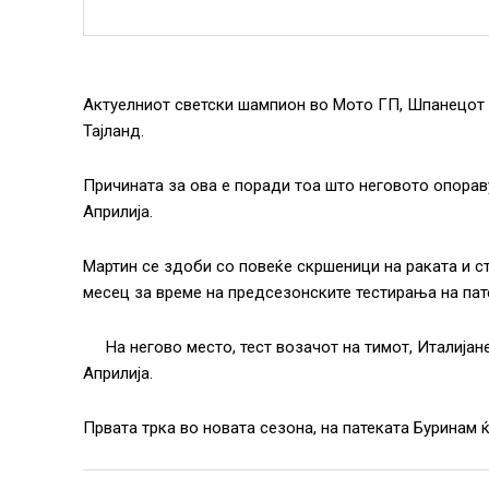
Актуелниот светски шампион во Мото ГП, Шпанецот Х
Тајланд.
Причината за ова е поради тоа што неговото опорав
Априлија.
Мартин се здоби со повеќе скршеници на раката и с
месец за време на предсезонските тестирања на пат
Нa негово место, тест возачот на тимот, Италија
Априлија.
Првата трка во новата сезона, на патеката Буринам ќ