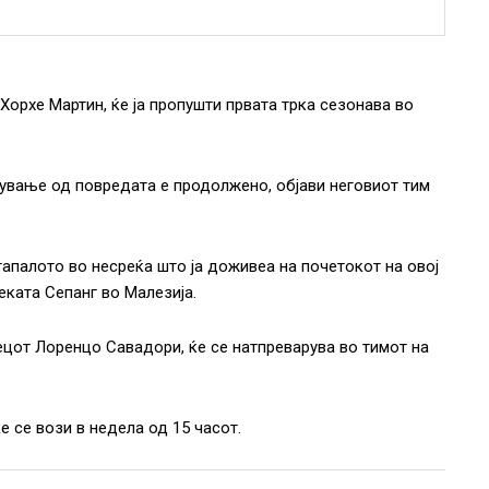
орхе Мартин, ќе ја пропушти првата трка сезонава во
ување од повредата е продолжено, објави неговиот тим
тапалото во несреќа што ја доживеа на почетокот на овој
еката Сепанг во Малезија.
нецот Лоренцо Савадори, ќе се натпреварува во тимот на
е се вози в недела од 15 часот.