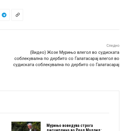
Следно
(Видео) Жозе Мурињо влегол во судиската
соблекувална по дербито со Галатасарај влегол во
судиската соблекувална по дербито со Галатасарај
Мурињо воведува строга
дисциплина во Реал Мадрид: