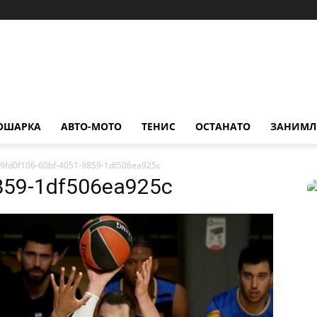
ОШАРКА
АВТО-МОТО
ТЕНИС
ОСТАНАТО
ЗАНИМЛ
9fd0f106-60bf-4051-9859-1df506ea925c
859-1df506ea925c