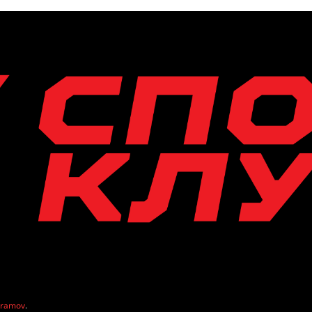
vramov
.