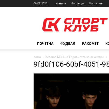
06/08/2026
Контакт
Импресум
Маркетинг
SPORTCLUB.mk
ПОЧЕТНА
ФУДБАЛ
РАКОМЕТ
К
дома
Хезоња МВП на Евролигата за декември
9fd0f106-60bf-4051-9