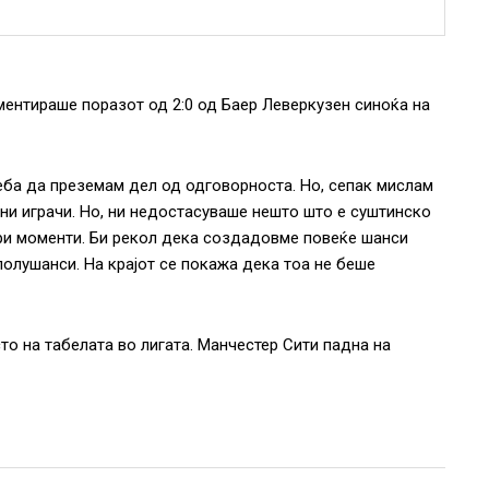
ментираше поразот од 2:0 од Баер Леверкузен синоќа на
еба да преземам дел од одговорноста. Но, сепак мислам
чни играчи. Но, ни недостасуваше нешто што е суштинско
бри моменти. Би рекол дека создадовме повеќе шанси
полушанси. На крајот се покажа дека тоа не беше
сто на табелата во лигата. Манчестер Сити падна на