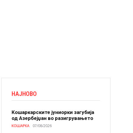
НАЈНОВО
Кошаркарските јуниорки загубија
од Азербејџан во разигрувањето
КОШАРКА
07/08/2026