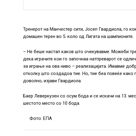
Тренерот на Манчестер сити, Јосеп Гвардиола, го ко
домашен терен во 5. коло од Лигата на шампионите.
– Не беше настап каков што очекувавме. Можеби тр
дека играчите кои го започнаа натпреварот се одли
за играње на ова ниво – реализацијата. Имавме до
отколку што создадоа тие. Но, тие беа повеќе како 
доволно, изјави Гвардиола.
Баер Леверкузен со осум бода и се искачи на 13. ме
шестото место со 10 бода.
Фото: ЕПА