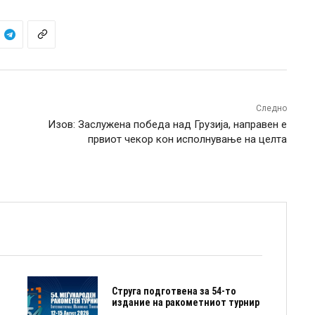
Следно
Изов: Заслужена победа над Грузија, направен е
првиот чекор кон исполнување на целта
Струга подготвена за 54-то
издание на ракометниот турнир