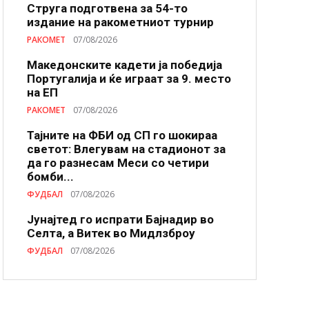
Струга подготвена за 54-то
издание на ракометниот турнир
РАКОМЕТ
07/08/2026
Македонските кадети ја победија
Португалија и ќе играат за 9. место
на ЕП
РАКОМЕТ
07/08/2026
Тајните на ФБИ од СП го шокираа
светот: Влегувам на стадионот за
да го разнесам Меси со четири
бомби...
ФУДБАЛ
07/08/2026
Јунајтед го испрати Бајнадир во
Селта, а Витек во Мидлзброу
ФУДБАЛ
07/08/2026