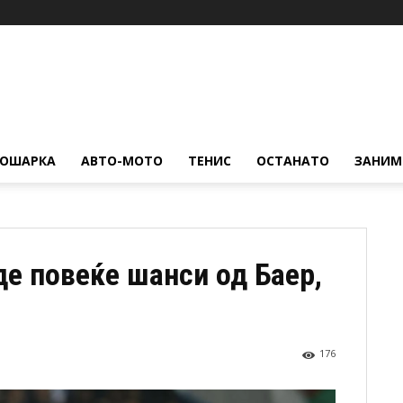
КОШАРКА
АВТО-МОТО
ТЕНИС
ОСТАНАТО
ЗАНИМ
де повеќе шанси од Баер,
176