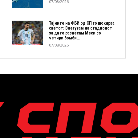
07/08/2026
Тајните на ФБИ од СП го шокираа
светот: Влегувам на стадионот
за да го разнесам Меси со
четири бомби...
07/08/2026