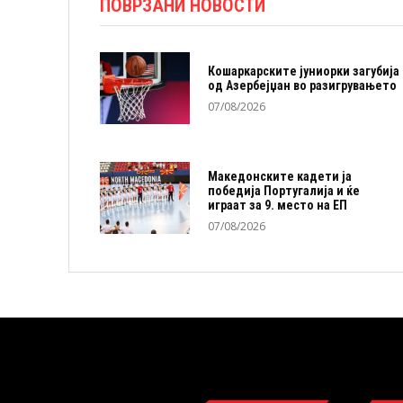
ПОВРЗАНИ НОВОСТИ
Кошаркарските јуниорки загубија
од Азербејџан во разигрувањето
07/08/2026
Македонските кадети ја
победија Португалија и ќе
играат за 9. место на ЕП
07/08/2026