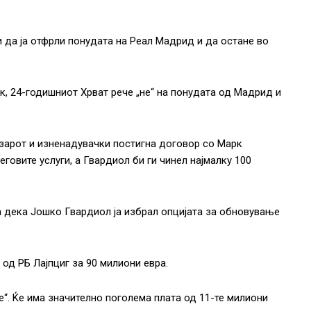
да ја отфрли понудата на Реал Мадрид и да остане во
, 24-годишниот Хрват рече „не“ на понудата од Мадрид и
зарот и изненадувачки постигна договор со Марк
еговите услуги, а Гвардиол би ги чинел најмалку 100
 дека Јошко Гвардиол ја избрал опцијата за обновување
 од РБ Лајпциг за 90 милиони евра.
е“. Ќе има значително поголема плата од 11-те милиони