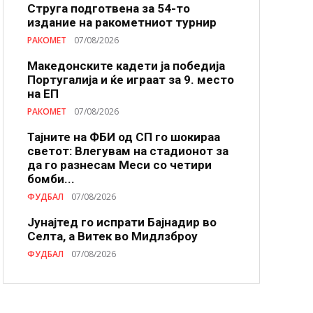
Струга подготвена за 54-то
издание на ракометниот турнир
РАКОМЕТ
07/08/2026
Македонските кадети ја победија
Португалија и ќе играат за 9. место
на ЕП
РАКОМЕТ
07/08/2026
Тајните на ФБИ од СП го шокираа
светот: Влегувам на стадионот за
да го разнесам Меси со четири
бомби...
ФУДБАЛ
07/08/2026
Јунајтед го испрати Бајнадир во
Селта, а Витек во Мидлзброу
ФУДБАЛ
07/08/2026