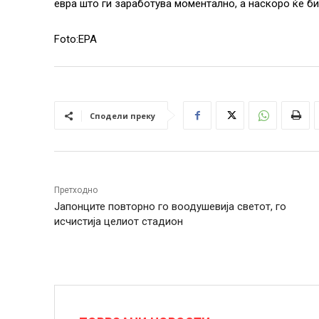
евра што ги заработува моментално, а наскоро ќе би
Foto:EPA
Сподели преку
Претходно
Јапонците повторно го воодушевија светот, го
исчистија целиот стадион