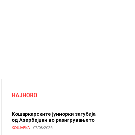
НАЈНОВО
Кошаркарските јуниорки загубија
од Азербејџан во разигрувањето
КОШАРКА
07/08/2026