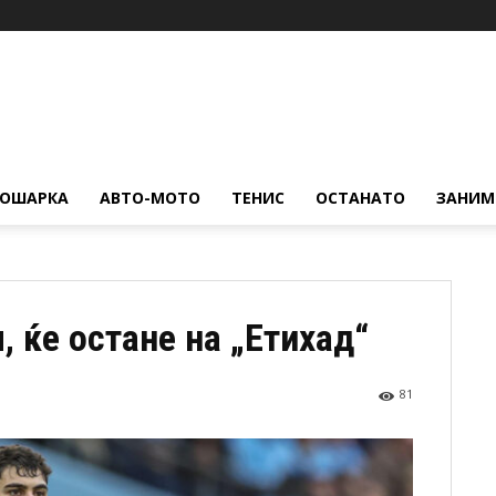
КОШАРКА
АВТО-МОТО
ТЕНИС
ОСТАНАТО
ЗАНИМ
, ќе остане на „Етихад“
81