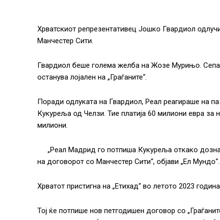
Хрватскиот репрезентативец Јошко Гвардиол одлучи 
Манчестер Сити.
Гвардиол беше голема желба на Жозе Мурињо. Сепак
останува лојален на „Граѓаните“.
Поради одлуката на Гвардиол, Реал реагираше на па
Кукуреља од Челзи. Тие платија 60 милиони евра за н
милиони.
„Реал Мадрид го потпиша Кукуреља откако дозна
на договорот со Манчестер Сити“, објави „Ел Мундо“.
Хрватот пристигна на „Етихад“ во летото 2023 година
Тој ќе потпише нов петгодишен договор со „Граѓанит