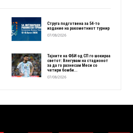
Струга подготвена за 54-то
издание на ракометниот турнир
07/08/2026
Тајните на ФБИ од СП го шокираа
светот: Влегувам на стадионот
за да го разнесам Меси со
четири бомби...
07/08/2026