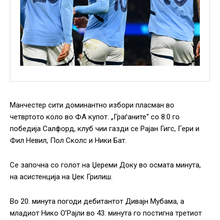
Манчестер сити доминантно избори пласман во
четвртото коло во ФА купот. „Граѓаните“ со 8:0 го
победија Салфорд, клуб чии газди се Рајан Гигс, Гери и
Фил Невил, Пол Сколс и Ники Бат.
Се започна со голот на Џереми Доку во осмата минута,
на асистенција на Џек Грилиш.
Во 20. минута погоди дебитантот Дивајн Мубама, а
младиот Нико О’Рајли во 43. минута го постигна третиот