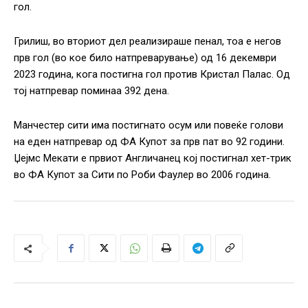
гол.
Грилиш, во вториот дел реализираше пенал, тоа е негов
прв гол (во кое било натпреварување) од 16 декември
2023 година, кога постигна гол против Кристал Палас. Од
тој натпревар поминаа 392 дена.
Манчестер сити има постигнато осум или повеќе голови
на еден натпревар од ФА Купот за прв пат во 92 години.
Џејмс Мекати е првиот Англичанец кој постигнал хет-трик
во ФА Купот за Сити по Роби Фаулер во 2006 година.