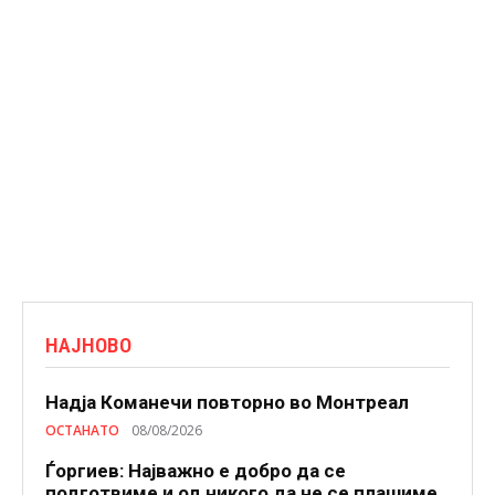
НАЈНОВО
Надја Команечи повторно во Монтреал
ОСТАНАТО
08/08/2026
Ѓоргиев: Најважно е добро да се
подготвиме и од никого да не се плашиме