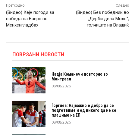
Претходно
Следно
(Видео) Кејн погоди за
(Видео) Без победник во
победа на Баерн во
„Дерби дела Моле“,
Менхенгладбах
голчиште на Влашиќ
ПОВРЗАНИ НОВОСТИ
Надја Команечи повторно во
Монтреал
08/08/2026
Ѓоргиев: Најважно е добро да се
подготвиме и од никого да не се
плашиме на ЕП
08/08/2026