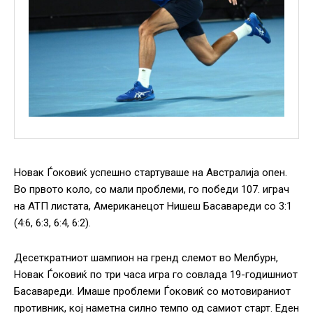
Новак Ѓоковиќ успешно стартуваше на Австралија опен.
Во првото коло, со мали проблеми, го победи 107. играч
на АТП листата, Американецот Нишеш Басавареди со 3:1
(4:6, 6:3, 6:4, 6:2).
Десеткратниот шампион на гренд слемот во Мелбурн,
Новак Ѓоковиќ по три часа игра го совлада 19-годишниот
Басавареди. Имаше проблеми Ѓоковиќ со мотовираниот
противник, кој наметна силно темпо од самиот старт. Еден