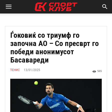
Ѓоковиќ со триумф го
започна АО – Со пресврт го
победи анонимусот
Басавареди
13/01/2025
ТЕНИС
565