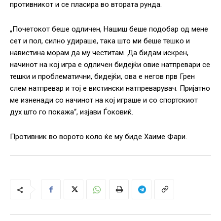
противникот и се пласира во втората рунда.
„Почетокот беше одличен, Нашиш беше подобар од мене
сет и пол, силно удираше, така што ми беше тешко и
навистина морам да му честитам. Да бидам искрен,
начинот на кој игра е одличен бидејќи овие натпревари се
тешки и проблематични, бидејќи, ова е негов прв Грен
слем натпревар и тој е вистински натпреварувач. Пријатно
ме изненади со начинот на кој играше и со спортскиот
дух што го покажа“, изјави Ѓоковиќ.
Противник во ворото коло ќе му биде Хаиме Фари.