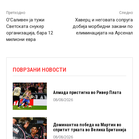
Претходно
Следно
О’Саливен ја тужи
Хаверц и неговата сопруга
Светската снукер
добија морбидни закани по
организација, бара 12
елиминацијата на Арсенал
милиони евра
ПОВРЗАНИ НОВОСТИ
Алмада пристигна во Ривер Плата
08/08/2026
Доминантна победа на Мартин во
спритнт трката во Велика Британија
08/08/2026