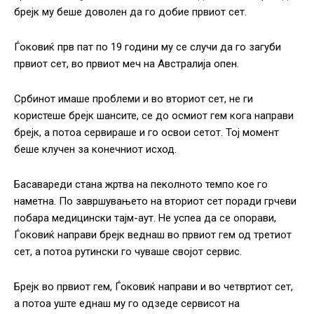
брејк му беше доволен да го добие првиот сет.
Ѓоковиќ прв пат по 19 години му се случи да го загуби
првиот сет, во првиот меч на Австралија опен.
Србинот имаше проблеми и во вториот сет, не ги
користеше брејк шансите, се до осмиот гем кога направи
брејк, а потоа сервираше и го освои сетот. Тој момент
беше клучен за конечниот исход.
Басавареди стана жртва на пеколното темпо кое го
наметна. По завршувањето на вториот сет поради грчеви
побара медицински тајм-аут. Не успеа да се опорави,
Ѓоковиќ направи брејк веднаш во првиот гем од третиот
сет, а потоа рутински го чуваше својот сервис.
Брејк во првиот гем, Ѓоковиќ направи и во четвртиот сет,
а потоа уште еднаш му го одзеде сервисот на