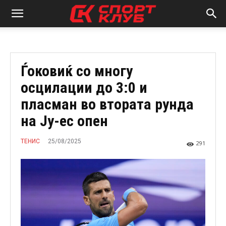
Ѓоковиќ со многу
осцилации до 3:0 и
пласман во втората рунда
на Ју-ес опен
25/08/2025
ТЕНИС
291