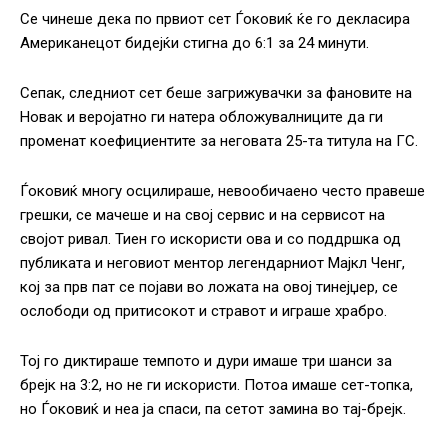
Се чинеше дека по првиот сет Ѓоковиќ ќе го декласира
Американецот бидејќи стигна до 6:1 за 24 минути.
Сепак, следниот сет беше загрижувачки за фановите на
Новак и веројатно ги натера обложувалниците да ги
променат коефициентите за неговата 25-та титула на ГС.
Ѓоковиќ многу осцилираше, невообичаено често правеше
грешки, се мачеше и на свој сервис и на сервисот на
својот ривал. Тиен го искористи ова и со поддршка од
публиката и неговиот ментор легендарниот Мајкл Ченг,
кој за прв пат се појави во ложата на овој тинејџер, се
ослободи од притисокот и стравот и играше храбро.
Тој го диктираше темпото и дури имаше три шанси за
брејк на 3:2, но не ги искористи. Потоа имаше сет-топка,
но Ѓоковиќ и неа ја спаси, па сетот замина во тај-брејк.