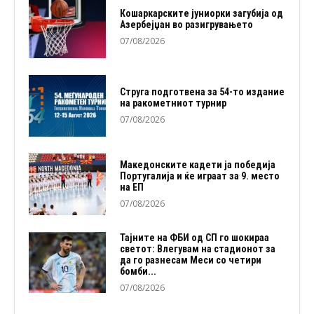
Кошаркарските јуниорки загубија од
Азербејџан во разигрувањето
07/08/2026
Струга подготвена за 54-то издание
на ракометниот турнир
07/08/2026
Македонските кадети ја победија
Португалија и ќе играат за 9. место
на ЕП
07/08/2026
Тајните на ФБИ од СП го шокираа
светот: Влегувам на стадионот за
да го разнесам Меси со четири
бомби...
07/08/2026