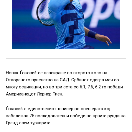
Новак Ѓоковиќ се пласираше во второто коло на
Отвореното првенство на САД. Србинот одигра меч со
многу осцилации, но во три сета со 6:1, 7:6, 6:2 го победи
Американецот Лернер Тиен.
Ѓоковиќ е единствениот тенисер во опен ерата кој
забележал 75 последователни победи во првите рунди на
Гренд слем турнирите.