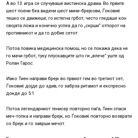
А во 13. игра се случуваше вистинска драма. Во првите
шест поени беа видени шест мини-брејкови, Ѓоковиќ
тешко се движеше, го истегна грбот, често гледаше кон
својата ложа и конечно успеа да го „скрши“ отпорот на
противникот и да го добие сетот.
Потоа повика медицинска помош, но се покажа дека не
го мачи грбот, туку плускавците што ги „влече“ уште од
Ролан Гарос.
Иако Тиен направи брејк во првиот гем во третиот сет,
Ѓоковиќ дојде до здив, го забрза ритамот и експресно
докде до 5:1.
Потоа легендарниот тенисер повторно паѓа, Тиен спаси
меч-топка и направи брејк, но Ѓоковиќ повторно возврати
со брејк и го заврши мечот.