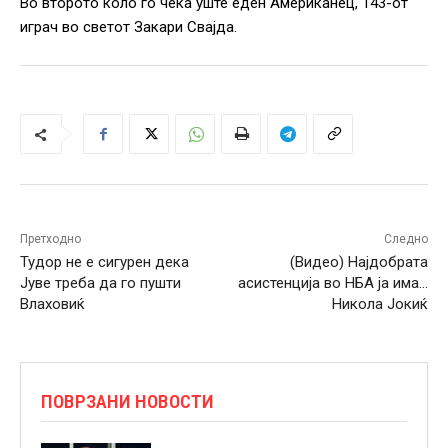
Во второто коло го чека уште еден Американец, 143-от
играч во светот Закари Свајда.
Претходно
Следно
Тудор не е сигурен дека
(Видео) Најдобрата
Јуве треба да го пушти
асистенција во НБА ја има…
Влаховиќ
Никола Јокиќ
ПОВРЗАНИ НОВОСТИ