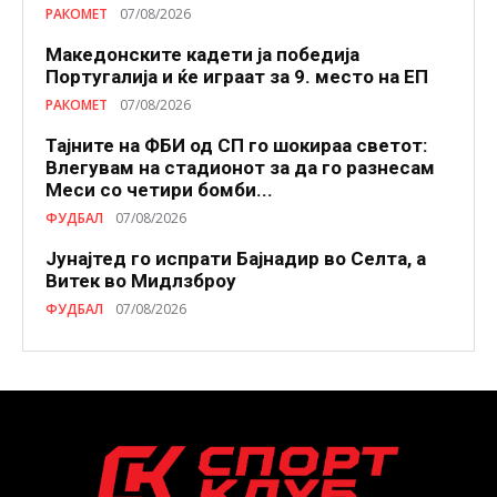
РАКОМЕТ
07/08/2026
Македонските кадети ја победија
Португалија и ќе играат за 9. место на ЕП
РАКОМЕТ
07/08/2026
Тајните на ФБИ од СП го шокираа светот:
Влегувам на стадионот за да го разнесам
Меси со четири бомби...
ФУДБАЛ
07/08/2026
Јунајтед го испрати Бајнадир во Селта, а
Витек во Мидлзброу
ФУДБАЛ
07/08/2026