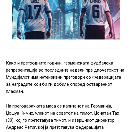
Како и претходните години, германската фудбалска
репрезентација во последните недели пре дпочетокот на
Мундијалот има интензивни преговори со Федерацијата
за наградите кои би ги добиле според остварениот
пласман.
На преговарачката маса се капитенот на Германија,
Џошуа Кимих, членот на советот на тимот, Џонатан Тах
(30), кој го претставува тимот, и извршниот директор
Андреас Ретиг, кој ја претставува федерацијата.