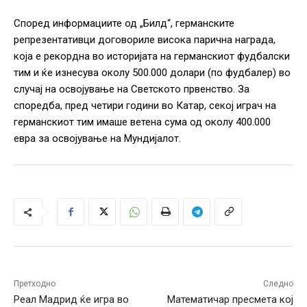
Според информациите од „Билд“, германските
репрезентативци договориле висока парична награда,
која е рекордна во историјата на германскиот фудбалски
тим и ќе изнесува околу 500.000 долари (по фудбалер) во
случај на освојување на Светското првенство. За
споредба, пред четири години во Катар, секој играч на
германскиот тим имаше ветена сума од околу 400.000
евра за освојување на Мундијалот.
Претходно
Следно
Реал Мадрид ќе игра во
Математичар пресмета кој