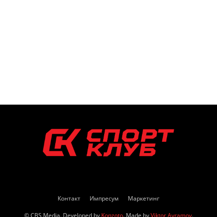
Контакт
Импресум
Маркетинг
© CBS Media. Developed by
Konzoto
. Made by
Viktor Avramov
.