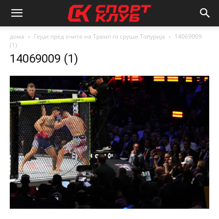
дома
Гејџи пред очите на Трамп го сруши Топурија
14069009
(1)
14069009 (1)