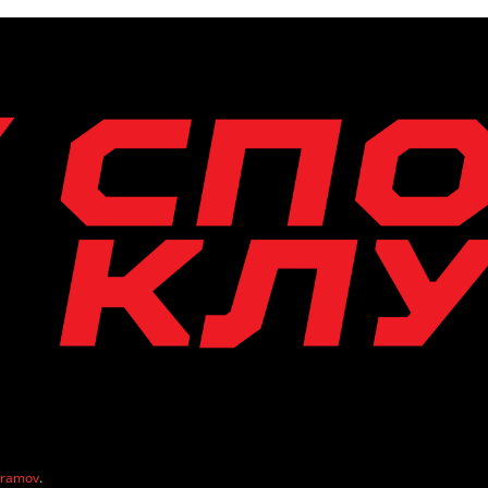
vramov
.