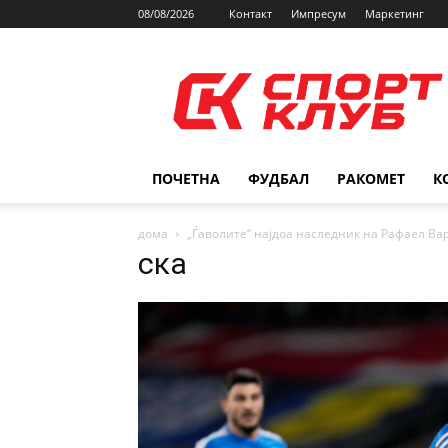
08/08/2026
Контакт
Импресум
Маркетинг
SPORTCLUB.mk
ПОЧЕТНА
ФУДБАЛ
РАКОМЕТ
К
дома
„Ѓаволите“ најдоа наследник на Рафаел Ва
ска