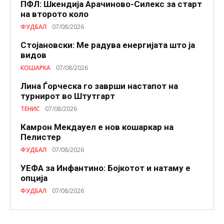
ПФЛ: Шкендија Арачиново-Силекс за старт
на второто коло
ФУДБАЛ
07/08/2026
Стојановски: Ме радува енергијата што ја
видов
КОШАРКА
07/08/2026
Лина Ѓорческа го заврши настапот на
турнирот во Штутгарт
ТЕНИС
07/08/2026
Камрон Мекдауел е нов кошаркар на
Пелистер
ФУДБАЛ
07/08/2026
УЕФА за Инфантино: Бојкотот и натаму е
опција
ФУДБАЛ
07/08/2026