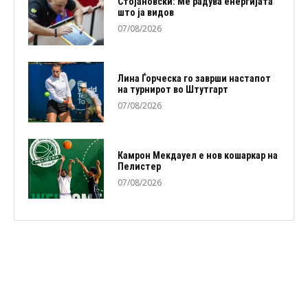
Стојановски: Ме радува енергијата
што ја видов
07/08/2026
Лина Ѓорческа го заврши настапот
на турнирот во Штутгарт
07/08/2026
Камрон Мекдауел е нов кошаркар на
Пелистер
07/08/2026