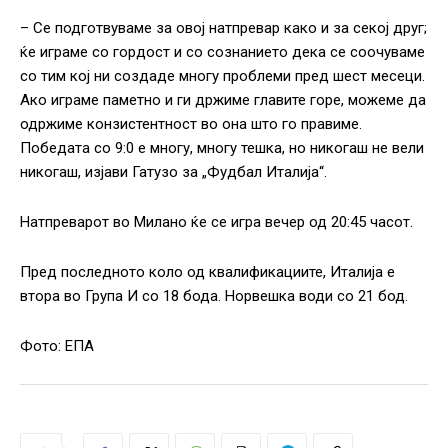
– Се подготвуваме за овој натпревар како и за секој друг;
ќе играме со гордост и со сознанието дека се соочуваме
со тим кој ни создаде многу проблеми пред шест месеци.
Ако играме паметно и ги држиме главите горе, можеме да
одржиме конзистентност во она што го правиме.
Победата со 9:0 е многу, многу тешка, но никогаш не вели
никогаш, изјави Гатузо за „Фудбал Италија“.
Натпреварот во Милано ќе се игра вечер од 20:45 часот.
Пред последното коло од квалификациите, Италија е
втора во Група И со 18 бода. Норвешка води со 21 бод.
Фото: ЕПА