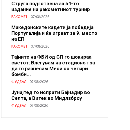
Струга подготвена за 54-то
издание на ракометниот турнир
РАКОМЕТ
07/08/2026
Македонските кадети ја победија
Португалија и ќе играат за 9. место
на ЕП
РАКОМЕТ
07/08/2026
Тајните на ФБИ од СП го шокираа
светот: Влегувам на стадионот за
да го разнесам Меси со четири
бомби...
ФУДБАЛ
07/08/2026
Јунајтед го испрати Бајнадир во
Селта, а Витек во Мидлзброу
ФУДБАЛ
07/08/2026