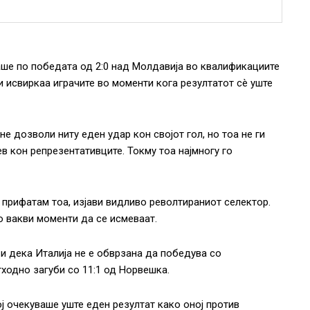
раше по победата од 2:0 над Молдавија во квалификациите
и исвиркаа играчите во моменти кога резултатот сè уште
е дозволи ниту еден удар кон својот гол, но тоа не ги
ев кон репрезентативците. Токму тоа најмногу го
 прифатам тоа, изјави видливо револтираниот селектор.
о вакви моменти да се исмеваат.
 и дека Италија не е обврзана да победува со
ходно загуби со 11:1 од Норвешка.
ј очекуваше уште еден резултат како оној против