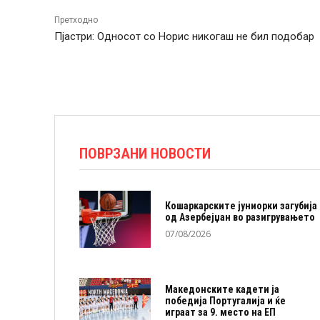
Претходно
Пјастри: Односот со Норис никогаш не бил подобар
ПОВРЗАНИ НОВОСТИ
Кошаркарските јуниорки загубија
од Азербејџан во разигрувањето
07/08/2026
Македонските кадети ја
победија Португалија и ќе
играат за 9. место на ЕП