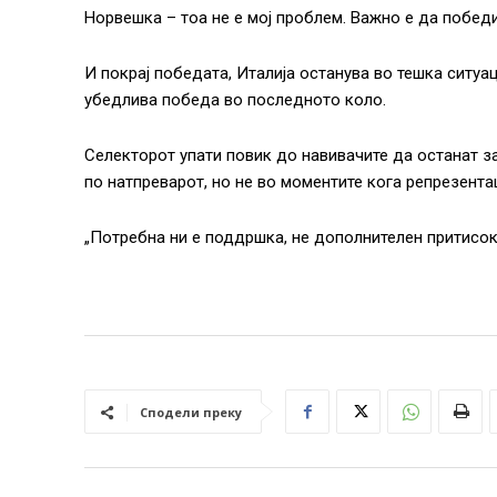
Норвешка – тоа не е мој проблем. Важно е да победи
И покрај победата, Италија останува во тешка ситуац
убедлива победа во последното коло.
Селекторот упати повик до навивачите да останат з
по натпреварот, но не во моментите кога репрезента
„Потребна ни е поддршка, не дополнителен притисок.
Сподели преку