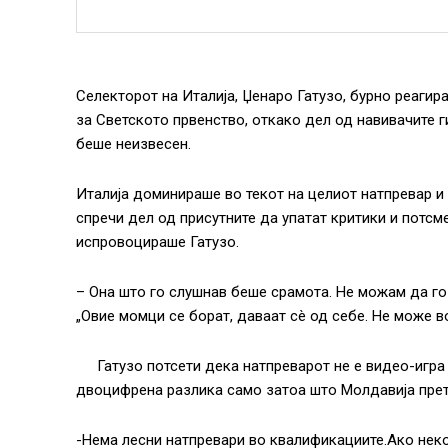
Селекторот на Италија, Џенаро Гатузо, бурно реаги
за Светското првенство, откако дел од навивачите г
беше неизвесен.
Италија доминираше во текот на целиот натпревар и н
спречи дел од присутните да упатат критики и потсм
испровоцираше Гатузо.
– Она што го слушнав беше срамота. Не можам да го
„Овие момци се борат, даваат сè од себе. Не може в
Гатузо потсети дека натпреварот не е видео-игра
двоцифрена разлика само затоа што Молдавија прет
-Нема лесни натпревари во квалификациите.Ако неко