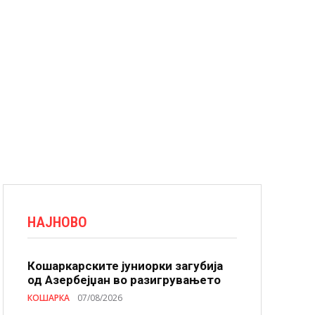
НАЈНОВО
Кошаркарските јуниорки загубија
од Азербејџан во разигрувањето
КОШАРКА
07/08/2026