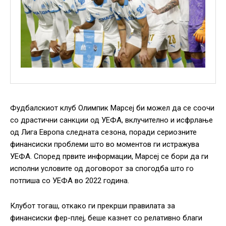
Фудбалскиот клуб Олимпик Марсеј би можел да се соочи
со драстични санкции од УЕФА, вклучително и исфрлање
од Лига Европа следната сезона, поради сериозните
финансиски проблеми што во моментов ги истражува
УЕФА. Според првите информации, Марсеј се бори да ги
исполни условите од договорот за спогодба што го
потпиша со УЕФА во 2022 година.
Клубот тогаш, откако ги прекрши правилата за
финансиски фер-плеј, беше казнет со релативно благи