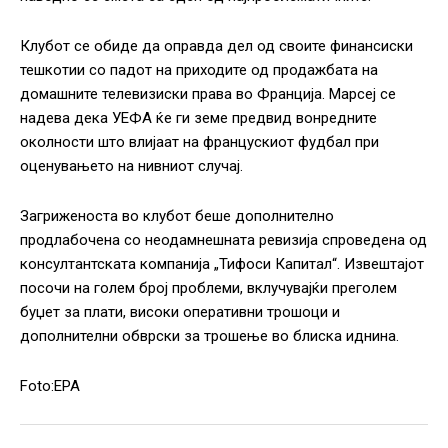
Клубот се обиде да оправда дел од своите финансиски
тешкотии со падот на приходите од продажбата на
домашните телевизиски права во Франција. Марсеј се
надева дека УЕФА ќе ги земе предвид вонредните
околности што влијаат на францускиот фудбал при
оценувањето на нивниот случај.
Загриженоста во клубот беше дополнително
продлабочена со неодамнешната ревизија спроведена од
консултантската компанија „Тифоси Капитал“. Извештајот
посочи на голем број проблеми, вклучувајќи преголем
буџет за плати, високи оперативни трошоци и
дополнителни обврски за трошење во блиска иднина.
Foto:EPA