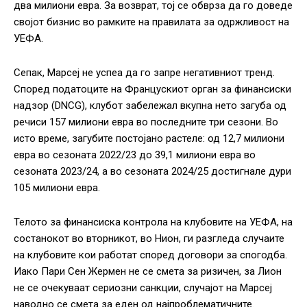
два милиони евра. За возврат, тој се обврза да го доведе
својот бизнис во рамките на правилата за одржливост на
УЕФА.
Сепак, Марсеј не успеа да го запре негативниот тренд.
Според податоците на Францускиот орган за финансиски
надзор (DNCG), клубот забележал вкупна нето загуба од
речиси 157 милиони евра во последните три сезони. Во
исто време, загубите постојано растеле: од 12,7 милиони
евра во сезоната 2022/23 до 39,1 милиони евра во
сезоната 2023/24, а во сезоната 2024/25 достигнале дури
105 милиони евра.
Телото за финансиска контрола на клубовите на УЕФА, на
состанокот во вторникот, во Нион, ги разгледа случаите
на клубовите кои работат според договори за спогодба.
Иако Пари Сен Жермен не се смета за ризичен, за Лион
не се очекуваат сериозни санкции, случајот на Марсеј
наводно се смета за еден од најпроблематичните.