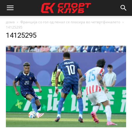
дома
Франција со гол од пенал се пласира во четвртфиналето
14125295
14125295