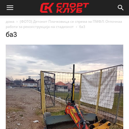
дома
(ФОТО) Детонит Плачковица се спрема за ПМФЛ: Отпочнаа
работи за реконструкција на стадионот
ба3
ба3