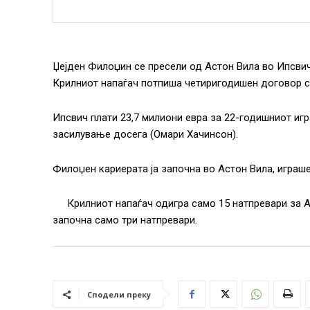
Џејден Филоџин се пресели од Астон Вила во Ипсвич 
Крилниот напаѓач потпиша четиригодишен договор с
Ипсвич плати 23,7 милиони евра за 22-годишниот игр
засилување досега (Омари Хачинсон).
Филоџен кариерата ја започна во Астон Вила, играше
Крилниот напаѓач одигра само 15 натпревари за А
започна само три натпревари.
Сподели преку