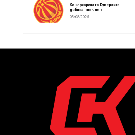
Кошаркарската Суперлига
добива нов член
05/08/2026