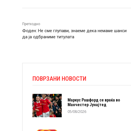
Претходно
Фоден: Не сме глупави, знаеме дека немаме шанси
да ја одбраниме титулата
ПОВРЗАНИ НОВОСТИ
Маркус Рашфорд се враќа во
Манчестер Јунајтед
05/08/2026