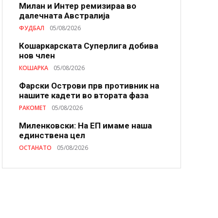
Милан и Интер ремизираа во
далечната Австралија
ФУДБАЛ
05/08/2026
Кошаркарската Суперлига добива
нов член
КОШАРКА
05/08/2026
Фарски Острови прв противник на
нашите кадети во втората фаза
РАКОМЕТ
05/08/2026
Миленковски: На ЕП имаме наша
единствена цел
ОСТАНАТО
05/08/2026