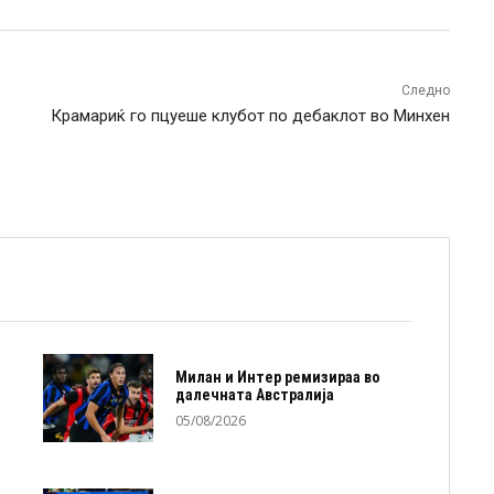
Следно
Крамариќ го пцуеше клубот по дебаклот во Минхен
Милан и Интер ремизираа во
далечната Австралија
05/08/2026