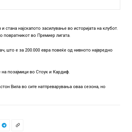
и стана најскапото засилување во историјата на клубот.
о повратникот во Премиер лигата.
ач, што е за 200.000 евра повеќе од нивното највредно
 на позајмици во Стоук и Кардиф.
стон Вила во сите натпреварувања оваа сезона, но