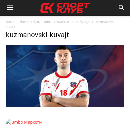
дома
Филип Кузмановски пристигна во Кувајт
kuzmanovski-
kuvajt
kuzmanovski-kuvajt