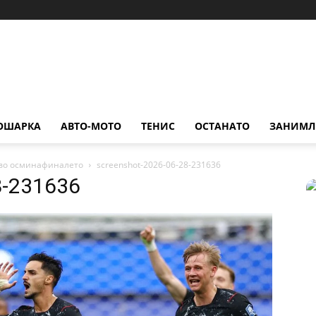
ОШАРКА
АВТО-МОТО
ТЕНИС
ОСТАНАТО
ЗАНИМЛ
а во осминафиналето
screenshot-2026-06-28-231636
8-231636