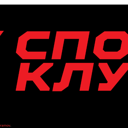
vramov
.