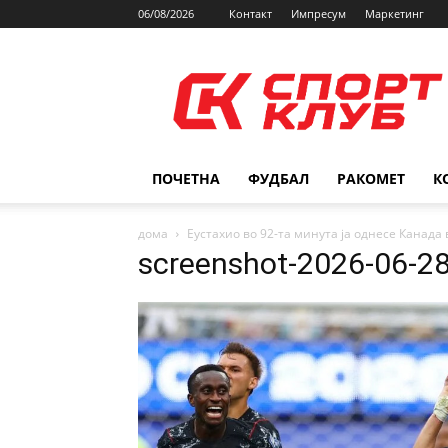
06/08/2026
Контакт
Импресум
Маркетинг
SPORTCLUB.mk
ПОЧЕТНА
ФУДБАЛ
РАКОМЕТ
К
дома
Еустахио во 92-та минута ја однесе Канад
screenshot-2026-06-2