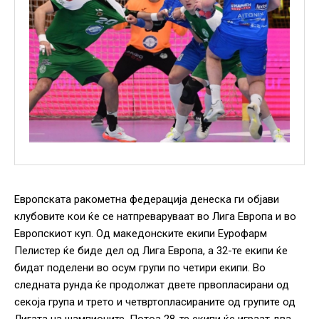
Европската ракометна федерација денеска ги објави
клубовите кои ќе се натпреваруваат во Лига Европа и во
Европскиот куп. Од македонските екипи Еурофарм
Пелистер ќе биде дел од Лига Европа, а 32-те екипи ќе
бидат поделени во осум групи по четири екипи. Во
следната рунда ќе продолжат двете првопласирани од
секоја група и трето и четвртопласираните од групите од