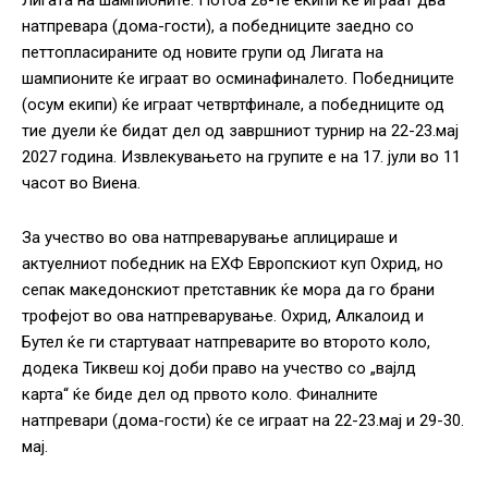
Лигата на шампионите. Потоа 28-те екипи ќе играат два
натпревара (дома-гости), а победниците заедно со
петтопласираните од новите групи од Лигата на
шампионите ќе играат во осминафиналето. Победниците
(осум екипи) ќе играат четвртфинале, а победниците од
тие дуели ќе бидат дел од завршниот турнир на 22-23.мај
2027 година. Извлекувањето на групите е на 17. јули во 11
часот во Виена.
За учество во ова натпреварување аплицираше и
актуелниот победник на ЕХФ Европскиот куп Охрид, но
сепак македонскиот претставник ќе мора да го брани
трофејот во ова натпреварување. Охрид, Алкалоид и
Бутел ќе ги стартуваат натпреварите во второто коло,
додека Тиквеш кој доби право на учество со „вајлд
карта“ ќе биде дел од првото коло. Финалните
натпревари (дома-гости) ќе се играат на 22-23.мај и 29-30.
мај.