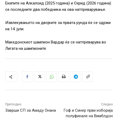
Екипите на Алкалоид (2025 година) и Охрид (2026 година)
се последните два победника на ова натпреварување.
Извлекувањето на двојките за првата рунда ќе се одржи
на 14. јули.
Македонскиот шампион Вардар ќе се натпреварува во
Лигата на шампионите.
Претходно
Следно
Заврши СП за Амаду Онана
Гоф и Синер први изборија
полуфинале на Вимблдон