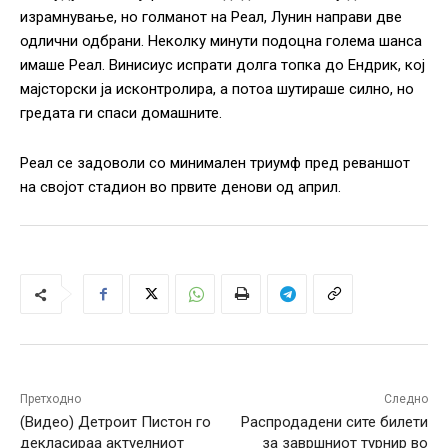
израмнување, но голманот на Реал, Лунин направи две
одлични одбрани. Неколку минути подоцна голема шанса
имаше Реал. Винисиус испрати долга топка до Ендрик, кој
мајсторски ја исконтролира, а потоа шутираше силно, но
гредата ги спаси домашните.
Реал се задоволи со минимален триумф пред реваншот
на својот стадион во првите денови од април.
Претходно
Следно
(Видео) Детроит Пистон го
Распродадени сите билети
декласираа актуелниот
за завршниот турнир во