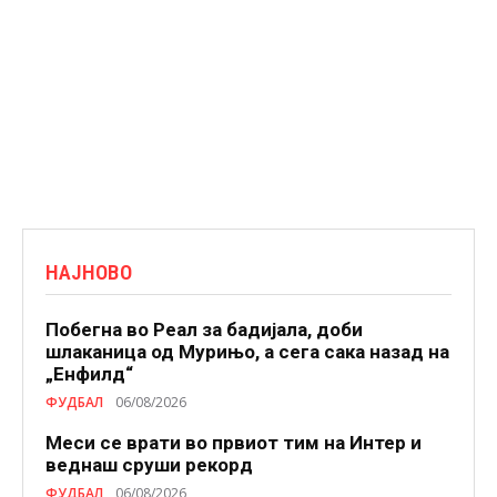
НАЈНОВО
Побегна во Реал за бадијала, доби
шлаканица од Мурињо, а сега сака назад на
„Енфилд“
ФУДБАЛ
06/08/2026
Меси се врати во првиот тим на Интер и
веднаш сруши рекорд
ФУДБАЛ
06/08/2026