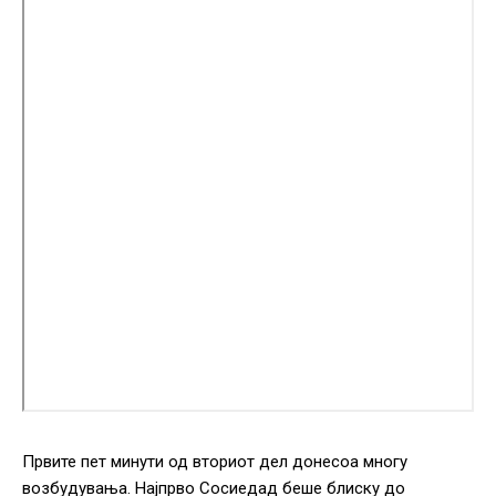
Првите пет минути од вториот дел донесоа многу
возбудувања. Најпрво Сосиедад беше блиску до