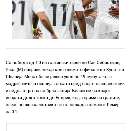
Со победа од 1:0 на гостински терен во Сан Себастијан,
Реал (М) направи чекор кон големото финале во Купот на
Шпанија. Мечот беше решен уште во 19. минута кога
мадриѓаните ја освоија топката пред својот шеснаесетник
и веднаш тргнаа во брза акција. Белингем на крајот
испрати долга топка до Ендрик, кој ја прими на градите,
влезе во шеснаесетникот и го совлада голманот Ремир
за 0:1.