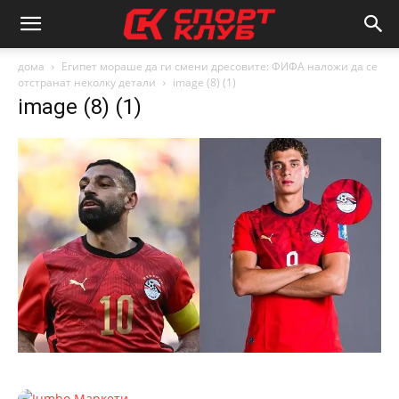
дома
Египет мораше да ги смени дресовите: ФИФА наложи да се
отстранат неколку детали
image (8) (1)
image (8) (1)