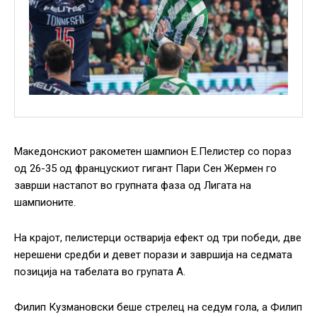
Македонскиот ракометен шампион Е.Пелистер со пораз
од 26-35 од францускиот гигант Пари Сен Жермен го
заврши настапот во групната фаза од Лигата на
шампионите.
На крајот, пелистерци остварија ефект од три победи, две
нерешени средби и девет порази и завршија на седмата
позиција на табелата во групата А.
Филип Кузмановски беше стрелец на седум гола, а Филип