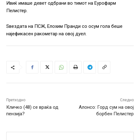
Ивиќ имаше девет одбрани во тимот на Еурофарм
Пелистер.
Ѕвездата на ПСЖ, Елохим Пранди со осум гола беше
најефикасен ракометар на овој дуел.
Претходно
Следно
Кличко (48) се враќа од
Алонсо: Горд сум на овој
пензија?
борбен Пелистер