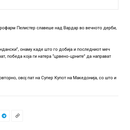
урофарм Пелистер славеше над Вардар во вечното дерби,
андански”, онаму каде што го добија и последниот меч
т, победа која ги натера “црвено-црните” да направат
вторно, овој пат на Супер Купот на Македонија, со што и