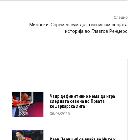
Следно
Миовски: Спремен сум да ја испишам својата
историја во Глазгов Ренџерс
Чаир дефинитивно нема да игра
следната сезона во Првата
кошаркарска лига
06/08/2026
Иван Перишиќ се враќа во Интер