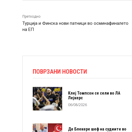
Претходно
Турција и Финска нови патници во осминафиналето
на ЕП
ПОВРЗАНИ НОВОСТИ
Клеј Томпсон се сели во ЛА
Лејкерс
06/08/2026
Де Блекере шеф на судиите во