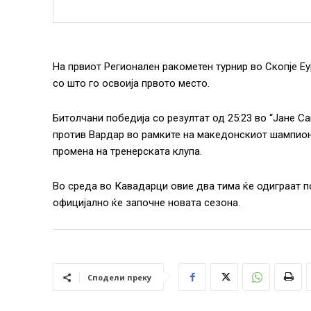
На првиот Регионален ракометен турнир во Скопје Е
со што го освоија првото место.
Битолчани победија со резултат од 25:23 во “Јане С
против Вардар во рамките на македонскиот шампиона
промена на тренерската клупа.
Во среда во Кавадарци овие два тима ќе одиграат по
официјално ќе започне новата сезона.
Сподели преку