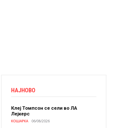
НАЈНОВО
Клеј Томпсон се сели во ЛА
Лејкерс
КОШАРКА
06/08/2026