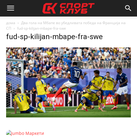
дома
Два гола на Мбапе во убедливата победа на Франција на
СП
fud-sp-kilijan-mbape-fra-swe
fud-sp-kilijan-mbape-fra-swe