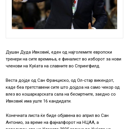
Душан Дуда Ивковиќ, еден од најголемите европски
тренери на сите времиња, е финалист во изборот за нови
членови на Куќата на славните во Спрингфилд.
Веста дојде од Сан Франциско, од Ол-стар викендот,
каде беа претставени сите што дојдоа на само чекор од
влез во кошаркарската сала на бесмртните, заедно со
Ивковиќ има уште 16 кандидати.
Конечната листа ќе биде објавена во април во Сан
Антонио, за време на фајналфорот на НЦАА, а