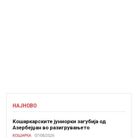
НАЈНОВО
Кошаркарските јуниорки загубија од
Азербејџан во разигрувањето
КОШАРКА
07/08/2026