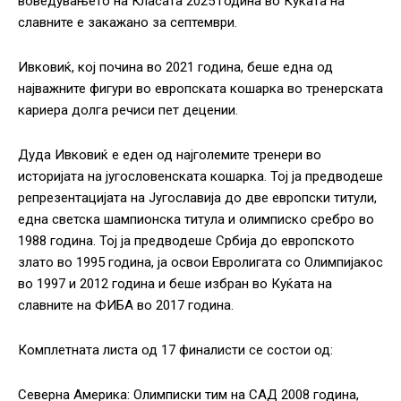
воведувањето на Класата 2025 година во Куќата на
славните е закажано за септември.
Ивковиќ, кој почина во 2021 година, беше една од
најважните фигури во европската кошарка во тренерската
кариера долга речиси пет децении.
Дуда Ивковиќ е еден од најголемите тренери во
историјата на југословенската кошарка. Тој ја предводеше
репрезентацијата на Југославија до две европски титули,
една светска шампионска титула и олимписко сребро во
1988 година. Тој ја предводеше Србија до европското
злато во 1995 година, ја освои Евролигата со Олимпијакос
во 1997 и 2012 година и беше избран во Куќата на
славните на ФИБА во 2017 година.
Комплетната листа од 17 финалисти се состои од:
Северна Америка: Олимписки тим на САД 2008 година,