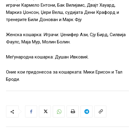
играчи Кармело Ентони, Бак Вилијамс, Двајт Хауард,
Маркиз Џонсон, Џери Велш, судијата Дени Крафорд и
тренерите Били Донован и Марк Фју
Женска кошарка: Играчи: Џенифер Ази, Сју Бирд, Силвија
Фаулс, Маја Мур, Молин Болин.
Меѓународна кошарка: Душан Ивковиќ.
Оние кои придонесоа за кошарката: Мики Ерисон и Тал
Броди.