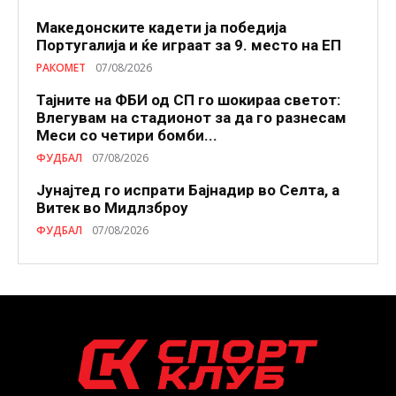
Македонските кадети ја победија
Португалија и ќе играат за 9. место на ЕП
РАКОМЕТ
07/08/2026
Тајните на ФБИ од СП го шокираа светот:
Влегувам на стадионот за да го разнесам
Меси со четири бомби...
ФУДБАЛ
07/08/2026
Јунајтед го испрати Бајнадир во Селта, а
Витек во Мидлзброу
ФУДБАЛ
07/08/2026