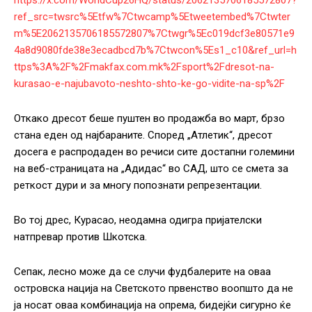
https://x.com/WorldCup26HQ/status/2062135706185572807?
ref_src=twsrc%5Etfw%7Ctwcamp%5Etweetembed%7Ctwter
m%5E2062135706185572807%7Ctwgr%5Ec019dcf3e80571e9
4a8d9080fde38e3ecadbcd7b%7Ctwcon%5Es1_c10&ref_url=h
ttps%3A%2F%2Fmakfax.com.mk%2Fsport%2Fdresot-na-
kurasao-e-najubavoto-neshto-shto-ke-go-vidite-na-sp%2F
Откако дресот беше пуштен во продажба во март, брзо
стана еден од најбараните. Според „Атлетик“, дресот
досега е распродаден во речиси сите достапни големини
на веб-страницата на „Адидас“ во САД, што се смета за
реткост дури и за многу попознати репрезентации.
Во тој дрес, Курасао, неодамна одигра пријателски
натпревар против Шкотска.
Сепак, лесно може да се случи фудбалерите на оваа
островска нација на Светското првенство воопшто да не
ја носат оваа комбинација на опрема, бидејќи сигурно ќе