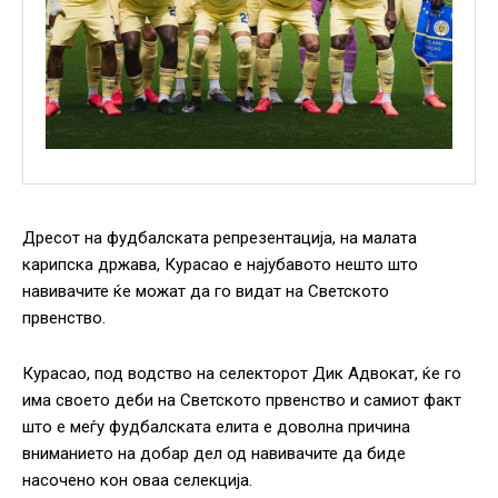
Дресот на фудбалската репрезентација, на малата
карипска држава, Курасао е најубавото нешто што
навивачите ќе можат да го видат на Светското
првенство.
Курасао, под водство на селекторот Дик Адвокат, ќе го
има своето деби на Светското првенство и самиот факт
што е меѓу фудбалската елита е доволна причина
вниманието на добар дел од навивачите да биде
насочено кон оваа селекција.