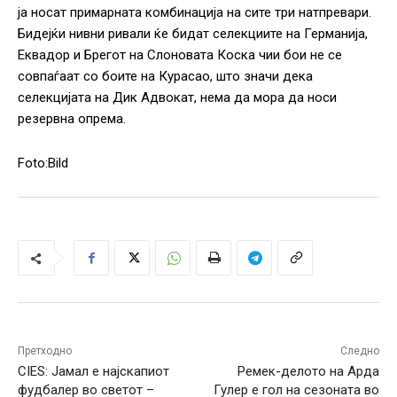
ја носат примарната комбинација на сите три натпревари.
Бидејќи нивни ривали ќе бидат селекциите на Германија,
Еквадор и Брегот на Слоновата Коска чии бои не се
совпаѓаат со боите на Курасао, што значи дека
селекцијата на Дик Адвокат, нема да мора да носи
резервна опрема.
Foto:Bild
Претходно
Следно
CIES: Јамал е најскапиот
Ремек-делото на Арда
фудбалер во светот –
Гулер е гол на сезоната во