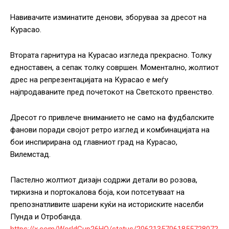
Навивачите изминатите денови, зборуваа за дресот на
Курасао.
Втората гарнитура на Курасао изгледа прекрасно. Толку
едноставен, а сепак толку совршен. Моментално, жолтиот
дрес на репрезентацијата на Курасао е меѓу
најпродаваните пред почетокот на Светското првенство.
Дресот го привлече вниманието не само на фудбалските
фанови поради својот ретро изглед и комбинацијата на
бои инспирирана од главниот град на Курасао,
Вилемстад.
Пастелно жолтиот дизајн содржи детали во розова,
тиркизна и портокалова боја, кои потсетуваат на
препознатливите шарени куќи на историските населби
Пунда и Отробанда.