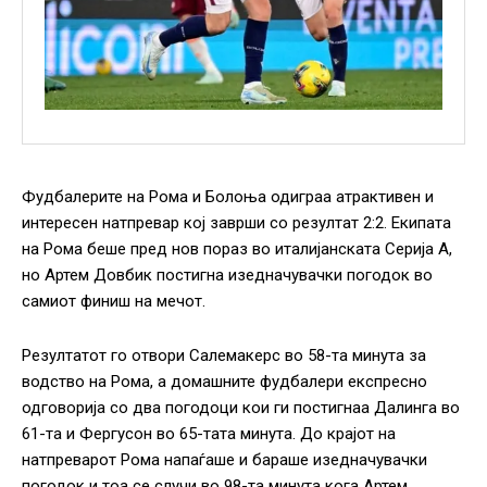
Фудбалерите на Рома и Болоња одиграа атрактивен и
интересен натпревар кој заврши со резултат 2:2. Екипата
на Рома беше пред нов пораз во италијанската Серија А,
но Артем Довбик постигна изедначувачки погодок во
самиот финиш на мечот.
Резултатот го отвори Салемакерс во 58-та минута за
водство на Рома, а домашните фудбалери експресно
одговорија со два погодоци кои ги постигнаа Далинга во
61-та и Фергусон во 65-тата минута. До крајот на
натпреварот Рома напаѓаше и бараше изедначувачки
погодок и тоа се случи во 98-та минута кога Артем