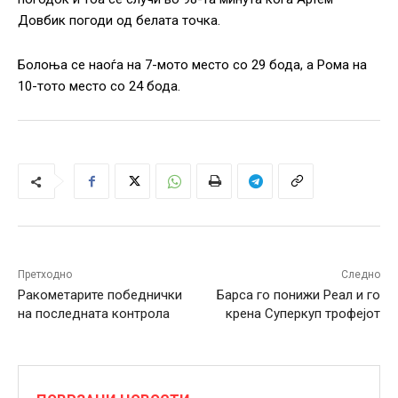
Довбик погоди од белата точка.
Болоња се наоѓа на 7-мото место со 29 бода, а Рома на
10-тото место со 24 бода.
Претходно
Следно
Ракометарите победнички
Барса го понижи Реал и го
на последната контрола
крена Суперкуп трофејот