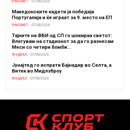
РАКОМЕТ
07/08/2026
Македонските кадети ја победија
Португалија и ќе играат за 9. место на ЕП
РАКОМЕТ
07/08/2026
Тајните на ФБИ од СП го шокираа светот:
Влегувам на стадионот за да го разнесам
Меси со четири бомби...
ФУДБАЛ
07/08/2026
Јунајтед го испрати Бајнадир во Селта, а
Витек во Мидлзброу
ФУДБАЛ
07/08/2026