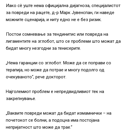
Иако сè уште нема официјална дијагноза, специјалистот
за повреди на рацете, д-р Марк Јувенспан, ги наведе
можните сценарија, и ниту едно не е без ризик.
Постои сомневање за тендинитис или повреда на
лигаментите на зглобот, што се проблеми што можат да
бидат многу незгодни за тенисерите.
„Нема гаранции со зглобот. Може да се поправи со
терапија, но може да потрае и многу подолго од
очекуваното“, рече докторот.
Најголемиот проблем е непредвидливиот тек на
закрепнување.
„Ваквите повреди можат да бидат измамнички – на
почетокот се болни, а подоцна има постојана
непријатност што може да трае.“