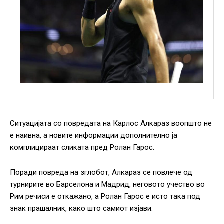
Ситуацијата со повредата на Карлос Алкараз воопшто не
е наивна, а новите информации дополнително ја
комплицираат сликата пред Ролан Гарос.
Поради повреда на зглобот, Алкараз се повлече од
турнирите во Барселона и Мадрид, неговото учество во
Рим речиси е откажано, а Ролан Гарос е исто така под
знак прашалник, како што самиот изјави.