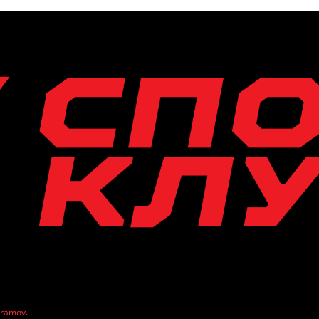
vramov
.