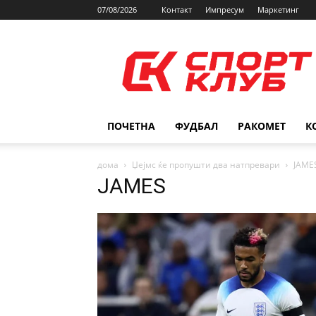
07/08/2026
Контакт
Импресум
Маркетинг
SPORTCLUB.mk
ПОЧЕТНА
ФУДБАЛ
РАКОМЕТ
К
дома
Џејмс ќе пропушти два натпревари
JAME
JAMES