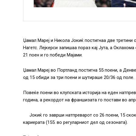
Џамал Мареј и Никола Јокиќ постигнаа две третини 
Нагетс. Лејкерси запишаа пораз кај Јута, а Оклахом
21 поен и го победи Мајами.
Џамал Мареј во Портланд постигна 55 поени, а Денв
од 15 обиди за три поени и шутираше 20/36 од поле.
Повеќе поени во клупската историја на еден натпре
година, а рекордот на франшизата го постави во апри
Јокиќ го заврши натпреварот со 26 поени, 15 скок
кариерата (155. во регуларниот дел од сезоната).