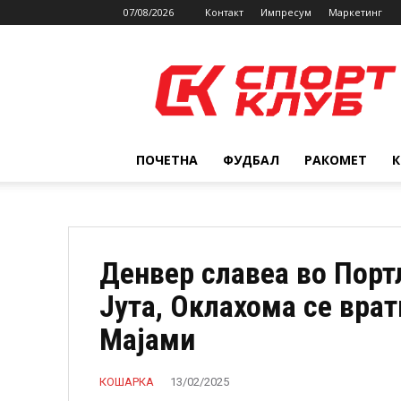
07/08/2026
Контакт
Импресум
Маркетинг
SPORTCLUB.mk
ПОЧЕТНА
ФУДБАЛ
РАКОМЕТ
Денвер славеа во Порт
Јута, Оклахома се врат
Мајами
КОШАРКА
13/02/2025