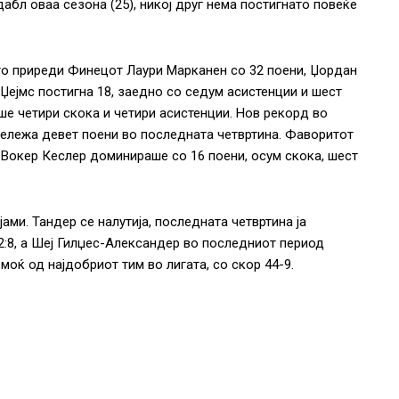
дабл оваа сезона (25), никој друг нема постигнато повеќе
 го приреди Финецот Лаури Марканен со 32 поени, Џордан
Џејмс постигна 18, заедно со седум асистенции и шест
аше четири скока и четири асистенции. Нов рекорд во
бележа девет поени во последната четвртина. Фаворитот
, Вокер Кеслер доминираше со 16 поени, осум скока, шест
ами. Тандер се налутија, последната четвртина ја
 32:8, а Шеј Гилџес-Александер во последниот период
моќ од најдобриот тим во лигата, со скор 44-9.