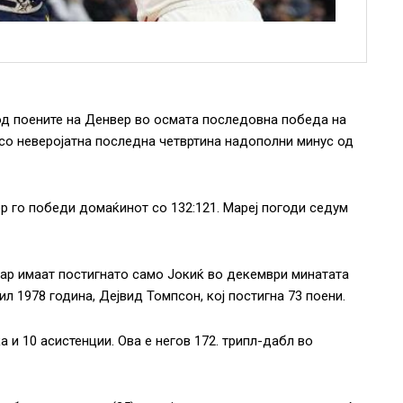
од поените на Денвер во осмата последовна победа на
а со неверојатна последна четвртина надополни минус од
ер го победи домаќинот со 132:121. Мареј погоди седум
вар имаат постигнато само Јокиќ во декември минатата
л 1978 година, Дејвид Томпсон, кој постигна 73 поени.
а и 10 асистенции. Ова е негов 172. трипл-дабл во