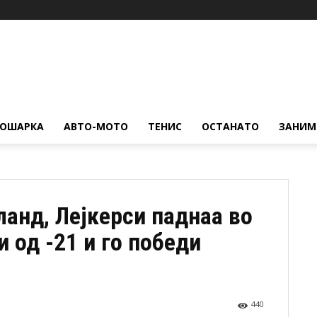
КОШАРКА
АВТО-МОТО
ТЕНИС
ОСТАНАТО
ЗАНИМ
ланд, Лејкерси паднаа во
и од -21 и го победи
440