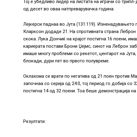
Тој е убедливо лидер на листата на играчи со трипл-
од десет во оваа натпреварувачка година.
Лејкерси паднаа во Јута (131:119). Изненадувањето
Кларксон додаде 21. На спротивната страна Леброн 
скока. Лука Дончиќ на крајот постигна 16 поени, им
кариерата постави Брони Џејмс, синот на Леброн за
имаше многу проблеми со рекетот, центарот на Јута
блокади, дури пет во првото полувреме.
Оклахома се врати по негатива од 21 поен против Мај
започнаа со серија од 24:0, тој период го добија со
постигна 14 од 32 поени. Тоа беше демонстрација на 
Резултати: