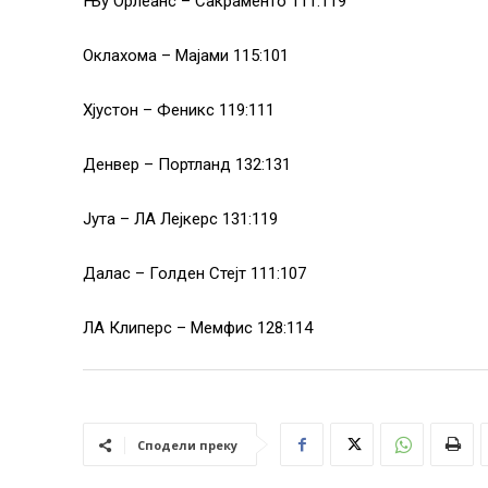
Њу Орлеанс – Сакраменто 111:119
Оклахома – Мајами 115:101
Хјустон – Феникс 119:111
Денвер – Портланд 132:131
Јута – ЛА Лејкерс 131:119
Далас – Голден Стејт 111:107
ЛА Клиперс – Мемфис 128:114
Сподели преку