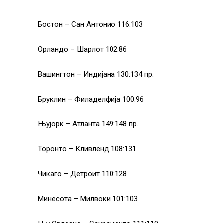
Бостон – Сан Антонио 116:103
Орландо – Шарлот 102:86
Вашингтон – Индијана 130:134 пр.
Бруклин – Филаделфија 100:96
Њујорк – Атланта 149:148 пр.
Торонто – Кливленд 108:131
Чикаго – Детроит 110:128
Минесота – Милвоки 101:103