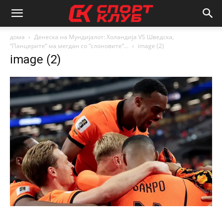
дома
Денеска на Мундијалот: Холандија VS Шведска,
“Панцерите“ ма мегдан со “слоновите“…
image (2)
image (2)