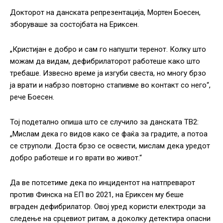
Докторот на данската репрезентација, Мортен Боесен,
зборуваше за состојбата на Ериксен.
„Кристијан е добро и сам го напушти теренот. Колку што
можам да видам, дефибрилаторот работеше како што
требаше. Извесно време ја изгуби свеста, но многу брзо
ја врати и набрзо повторно стапивме во контакт со него“,
рече Боесен.
Тој подетално опиша што се случило за данската ТВ2:
„Мислам дека го видов како се фаќа за градите, а потоа
се струполи. Доста брзо се освести, мислам дека уредот
добро работеше и го врати во живот.“
Да ве потсетиме дека по инцидентот на натпреварот
против Финска на ЕП во 2021, на Ериксен му беше
вграден дефибрилатор. Овој уред користи електроди за
следење на срцевиот ритам, а доколку детектира опасни