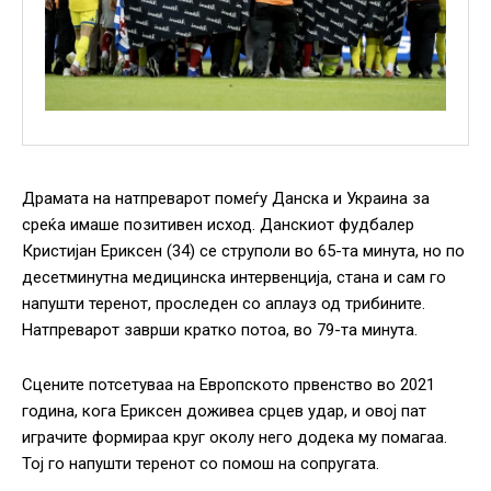
Драмата на натпреварот помеѓу Данска и Украина за
среќа имаше позитивен исход. Данскиот фудбалер
Кристијан Ериксен (34) се струполи во 65-та минута, но по
десетминутна медицинска интервенција, стана и сам го
напушти теренот, проследен со аплауз од трибините.
Натпреварот заврши кратко потоа, во 79-та минута.
Сцените потсетуваа на Европското првенство во 2021
година, кога Ериксен доживеа срцев удар, и овој пат
играчите формираа круг околу него додека му помагаа.
Тој го напушти теренот со помош на сопругата.