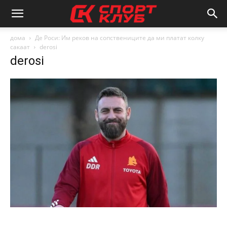
дома
Де Роси: Им реков на сопствениците да ми платат колку
сакаат
derosi
derosi