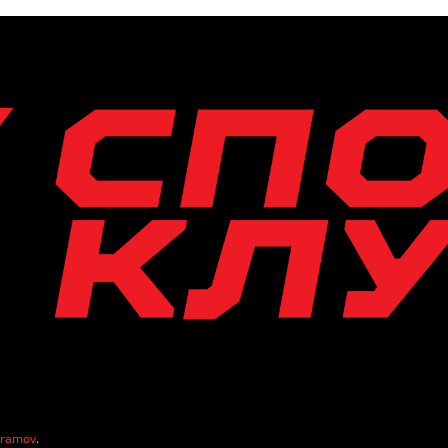
vramov
.