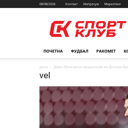
08/08/2026
Контакт
Импресум
Маркетинг
SPORTCLUB.mk
ПОЧЕТНА
ФУДБАЛ
РАКОМЕТ
К
дома
Дарко Велковски продолжува во Динамо Бу
vel