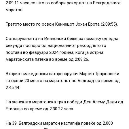
2:09:11 часа со што го собори рекордот на Белградскиот
маратон.
Третото место го освои Кениецот Јохан Ерота (2:09:55).
Остварувањето на Ивановски беше за помалку од една
секунда поспоро од националниот рекорд што го
постави во февруари 2024 година, кога ја истрча
маратонската патека во време од 2:08:26.
Вториот македонски натпреварувач Мартин Трајановски
го освои 20 место на маратонот во Белград со време од
2:45:44.
На женската маратонска трка победи Ден Алему Дади од
Етиопија со време од 2:30:22 часа.
На 39. Белградски маратон настапија повеќе од 2.000