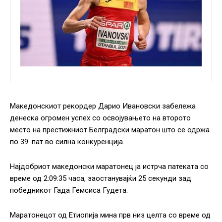
Македонскиот рекордер Дарио Ивановски забележа
денеска огромен успех со освојувањето на второто
место на престижниот Белградски маратон што се одржа
по 39. пат во силна конкуренција.
Најдобриот македонски маратонец ја истрча патеката со
време од 2:09:35 часа, заостанувајќи 25 секунди зад
победникот Гада Гемсиса Гудета.
Маратонецот од Етиопија мина прв низ целта со време од