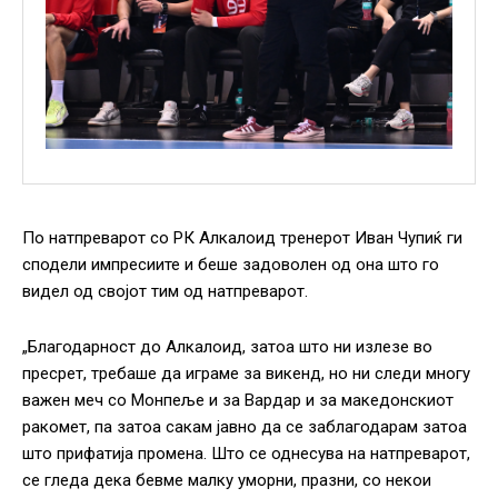
По натпреварот со РК Алкалоид тренерот Иван Чупиќ ги
сподели импресиите и беше задоволен од она што го
видел од својот тим од натпреварот.
„Благодарност до Алкалоид, затоа што ни излезе во
пресрет, требаше да играме за викенд, но ни следи многу
важен меч со Монпеље и за Вардар и за македонскиот
ракомет, па затоа сакам јавно да се заблагодарам затоа
што прифатија промена. Што се однесува на натпреварот,
се гледа дека бевме малку уморни, празни, со некои