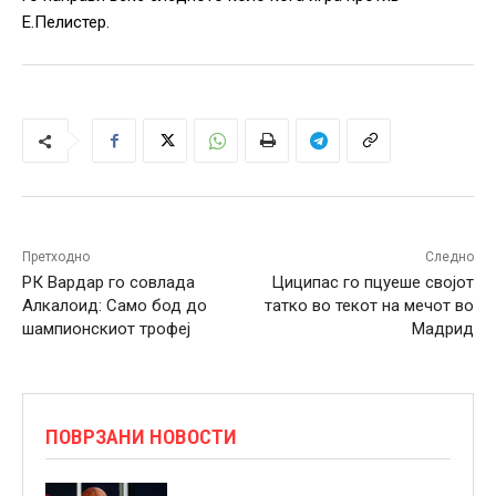
Е.Пелистер.
Претходно
Следно
РК Вардар го совлада
Циципас го пцуеше својот
Алкалоид: Само бод до
татко во текот на мечот во
шампионскиот трофеј
Мадрид
ПОВРЗАНИ НОВОСТИ