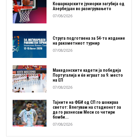
Кошаркарските јуниорки загубија од
Азербејџан во разигрувањето
07/08/2026
Струга подготвена за 54-то издание
на ракометниот турнир
07/08/2026
Македонските кадети ја победија
Португалија и ќе играат за 9. место
на ЕП
07/08/2026
Тајните на ФБИ од СП го шокираа
светот: Влегувам на стадионот за
да го разнесам Меси со четири
бомби...
07/08/2026