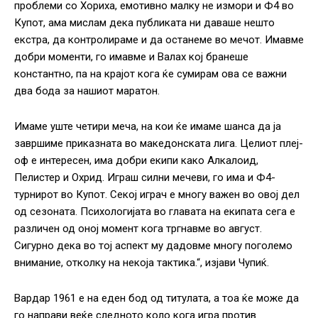
проблеми со Хориха, емотивно малку не измори и Ф4 во
Купот, ама мислам дека публиката ни даваше нешто
екстра, да контролираме и да останеме во мечот. Имавме
добри моменти, го имавме и Валах кој бранеше
константно, па на крајот кога ќе сумирам ова се важни
два бода за нашиот маратон.
Имаме уште четири меча, на кои ќе имаме шанса да ја
завршиме приказната во македонската лига. Целиот плеј-
оф е интересен, има добри екипи како Алкалоид,
Пелистер и Охрид. Играш силни мечеви, го има и Ф4-
турнирот во Купот. Секој играч е многу важен во овој дел
од сезоната. Психологијата во главата на екипата сега е
различен од оној момент кога тргнавме во август.
Сигурно дека во тој аспект му дадовме многу поголемо
внимание, отколку на некоја тактика.“, изјави Чупиќ.
Вардар 1961 е на еден бод од титулата, а тоа ќе може да
го направи веќе следното коло кога игра против