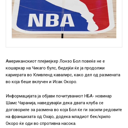
Американскиот плејмејкер Лонзо Бол повеќе не е
кошаркар на Чикаго булс, бидејќи ќе ја продолжи
кариерата во Кливленд кавалирс, како дел од размената
во која беше вклучен и Исак Окоро.
Информацијата ја објави почитуваниот НБА- новинар
Шамс Чаранија, наведувајќи дека двата клуба се
договориле за размена во која Бол ќе ги засили редовите
на франшизата од Охајо, додека младиот бек/крило
Окоро ќе оди во спротивна насока.