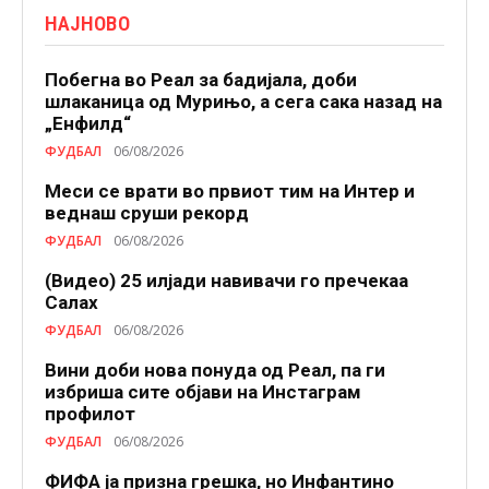
НАЈНОВО
Побегна во Реал за бадијала, доби
шлаканица од Мурињо, а сега сака назад на
„Енфилд“
ФУДБАЛ
06/08/2026
Меси се врати во првиот тим на Интер и
веднаш сруши рекорд
ФУДБАЛ
06/08/2026
(Видео) 25 илјади навивачи го пречекаа
Салах
ФУДБАЛ
06/08/2026
Вини доби нова понуда од Реал, па ги
избриша сите објави на Инстаграм
профилот
ФУДБАЛ
06/08/2026
ФИФА ја призна грешка, но Инфантино