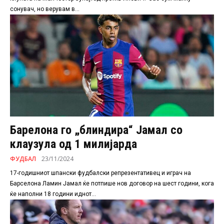
сонувач, но верувам в...
Барелона го „блиндира“ Јамал со
клаузула од 1 милијарда
ФУДБАЛ
23/11/2024
17-годишниот шпански фудбалски репрезентативец и играч на
Барселона Ламин Јамал ќе потпише нов договор на шест години, кога
ќе наполни 18 години иднот...