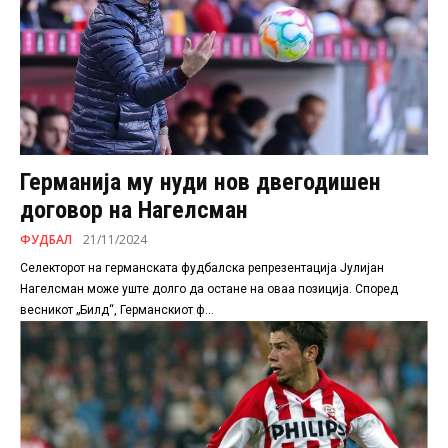
Германија му нуди нов двегодишен
договор на Нагелсман
ФУДБАЛ
21/11/2024
Селекторот на германската фудбалска репрезентација Јулијан
Нагелсман може уште долго да остане на оваа позиција. Според
весникот „Билд“, Германскиот ф...