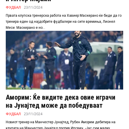
ФУДБАЛ
23/11/2024
Првата клупска тренерска работа на Хавиер Маскерано ќе биде да го
тренира еден од најдобрите фудбалери на сите времиња, Лионел
Меси. Маскерано е но...
Аморим: Ќе видите дека овие играчи
на Јунајтед може да победуваат
ФУДБАЛ
23/11/2024
Новиот тренер на Манчестер Јунајтед, Рубен Аморим дебитира на
клупата на Манчестер Јунајтед против Ипсвич. -Jас сум малку