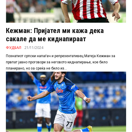
Кежман: Пријател ми кажа дека
сакале да ме киднапираат
ФУДБАЛ
21/11/2024
Познатиот српски напаѓач и репрезентативец Матеја Кежман за
првпат јавно проговори за неговото киднапирање, кое било
планирано, но за среќа не било из...