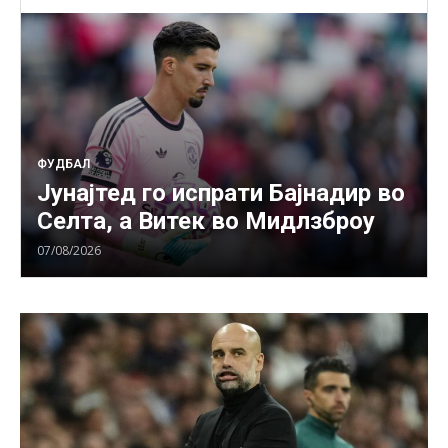
ФУДБАЛ
Јунајтед го испрати Бајнадир во
Селта, а Витек во Мидлзброу
07/08/2026