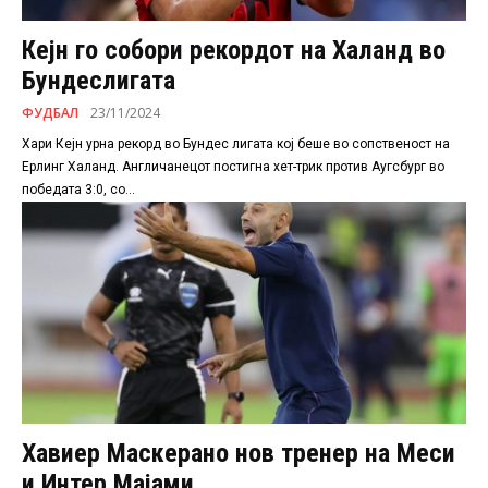
Кејн го собори рекордот на Халанд во
Бундеслигата
ФУДБАЛ
23/11/2024
Хари Кејн урна рекорд во Бундес лигата кој беше во сопственост на
Ерлинг Халанд. Англичанецот постигна хет-трик против Аугсбург во
победата 3:0, со...
Хавиер Маскерано нов тренер на Меси
и Интер Мајами