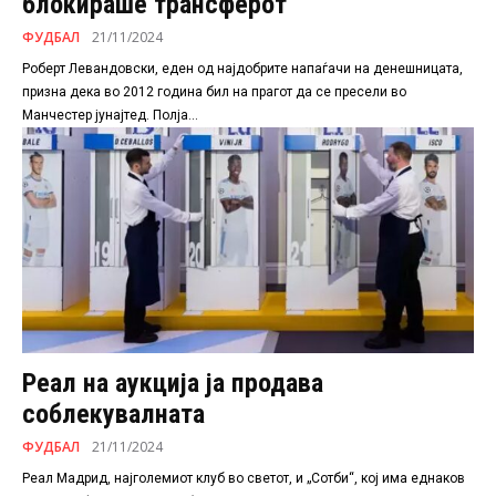
блокираше трансферот
ФУДБАЛ
21/11/2024
Роберт Левандовски, еден од најдобрите напаѓачи на денешницата,
призна дека во 2012 година бил на прагот да се пресели во
Манчестер јунајтед. Полја...
Реал на аукција ја продава
соблекувалната
ФУДБАЛ
21/11/2024
Реал Мадрид, најголемиот клуб во светот, и „Сотби“, кој има еднаков