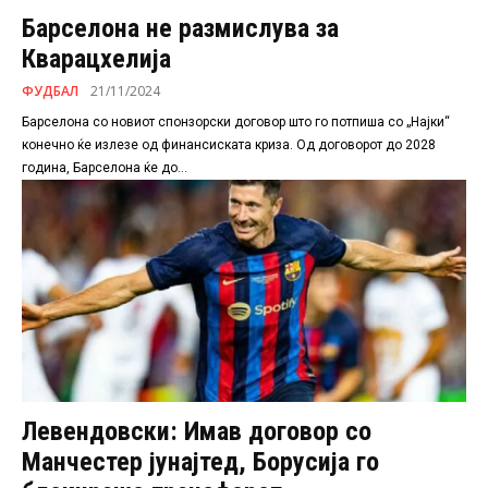
Барселона не размислува за
Кварацхелија
ФУДБАЛ
21/11/2024
Барселона со новиот спонзорски договор што го потпиша со „Најки“
конечно ќе излезе од финансиската криза. Од договорот до 2028
година, Барселона ќе до...
Левендовски: Имав договор со
Манчестер јунајтед, Борусија го