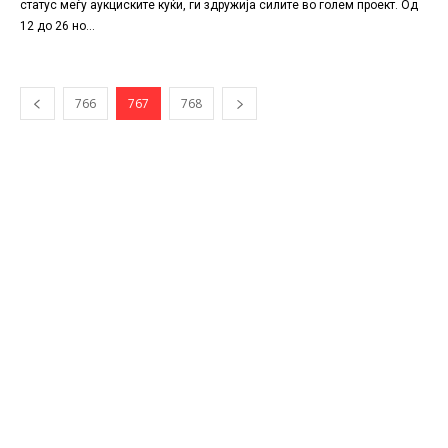
статус меѓу аукциските куќи, ги здружија силите во голем проект. Од
12 до 26 но...
766
767
768