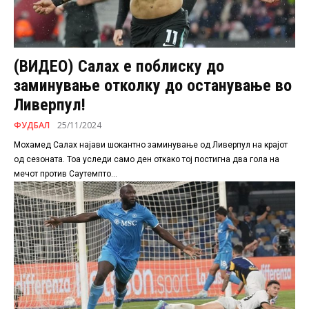
(ВИДЕО) Салах е поблиску до
заминување отколку до останување во
Ливерпул!
ФУДБАЛ
25/11/2024
Мохамед Салах најави шокантно заминување од Ливерпул на крајот
од сезоната. Тоа уследи само ден откако тој постигна два гола на
мечот против Саутемпто...