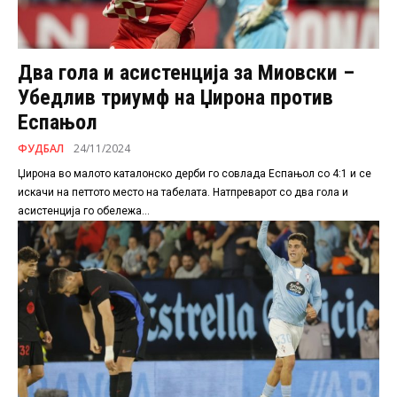
Два гола и асистенција за Миовски –
Убедлив триумф на Џирона против
Еспањол
ФУДБАЛ
24/11/2024
Џирона во малото каталонско дерби го совлада Еспањол со 4:1 и се
искачи на петтото место на табелата. Натпреварот со два гола и
асистенција го обележа...