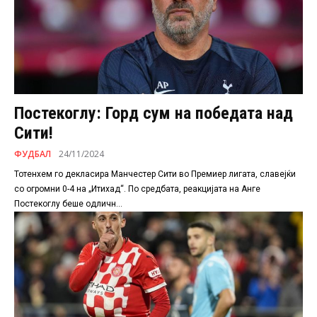
Постекоглу: Горд сум на победата над
Сити!
ФУДБАЛ
24/11/2024
Тотенхем го декласира Манчестер Сити во Премиер лигата, славејќи
со огромни 0-4 на „Итихад“. По средбата, реакцијата на Анге
Постекоглу беше одличн...