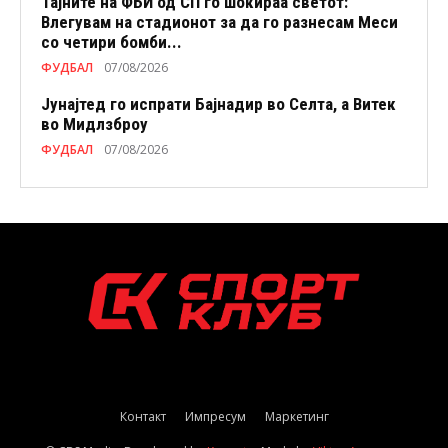
Тајните на ФБИ од СП го шокираа светот:
Влегувам на стадионот за да го разнесам Меси
со четири бомби...
ФУДБАЛ
07/08/2026
Јунајтед го испрати Бајнадир во Селта, а Витек
во Мидлзброу
ФУДБАЛ
07/08/2026
Контакт
Импресум
Маркетинг