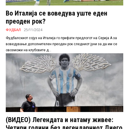
Во Италија се воведува уште еден
преоден рок?
ФУДБАЛ
25/11/2024
Фудбалскиот сојуз на Италија го прифати предлогот на Серија А за
воведување дополнителен преоден рок следниот јуни за да им се
овозможи на клубовите д...
(ВИДЕО) Легендата и натаму живее:
Четири години без легендарниот Диего