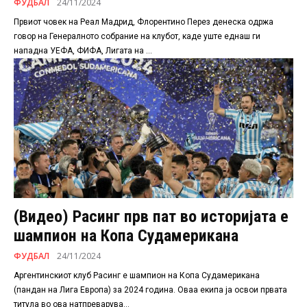
ФУДБАЛ
24/11/2024
Првиот човек на Реал Мадрид, Флорентино Перез денеска одржа
говор на Генералното собрание на клубот, каде уште еднаш ги
нападна УЕФА, ФИФА, Лигата на ...
(Видео) Расинг прв пат во историјата е
шампион на Копа Судамерикана
ФУДБАЛ
24/11/2024
Аргентинскиот клуб Расинг е шампион на Копа Судамерикана
(пандан на Лига Европа) за 2024 година. Оваа екипа ја освои првата
титула во ова натпреварува...