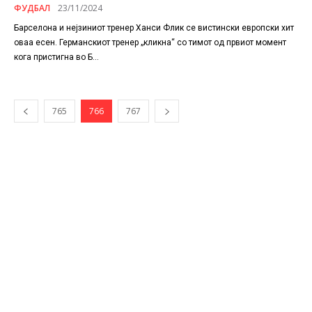
ФУДБАЛ
23/11/2024
Барселона и нејзиниот тренер Ханси Флик се вистински европски хит
оваа есен. Германскиот тренер „кликна“ со тимот од првиот момент
кога пристигна во Б...
765
766
767