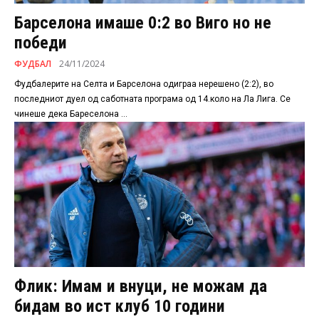
Барселона имаше 0:2 во Виго но не
победи
ФУДБАЛ
24/11/2024
Фудбалерите на Селта и Барселона одиграа нерешено (2:2), во
последниот дуел од саботната програма од 14.коло на Ла Лига. Се
чинеше дека Бареселона ...
Флик: Имам и внуци, не можам да
бидам во ист клуб 10 години