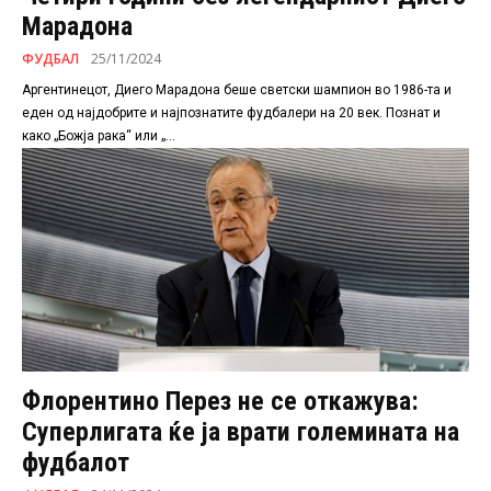
Марадона
ФУДБАЛ
25/11/2024
Аргентинецот, Диего Марадона беше светски шампион во 1986-та и
еден од најдобрите и најпознатите фудбалери на 20 век. Познат и
како „Божја рака“ или „...
Флорентино Перез не се откажува:
Суперлигата ќе ја врати големината на
фудбалот