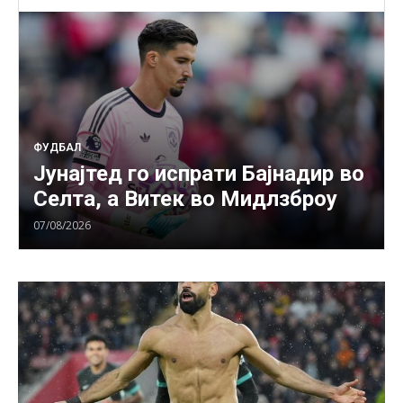
ФУДБАЛ
Јунајтед го испрати Бајнадир во
Селта, а Витек во Мидлзброу
07/08/2026