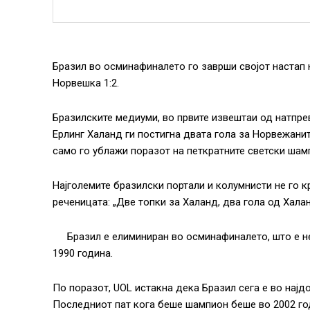
Бразил во осминафиналето го заврши својот настап 
Норвешка 1:2.
Бразилските медиуми, во првите извештаи од натпре
Ерлинг Халанд ги постигна двата гола за Норвежани
само го ублажи поразот на петкратните светски шам
Најголемите бразилски портали и колумнисти не го 
реченицата: „Две топки за Халанд, два гола од Халан
Бразил е елиминиран во осминафиналето, што е н
1990 година.
По поразот, UOL истакна дека Бразил сега е во најдо
Последниот пат кога беше шампион беше во 2002 го