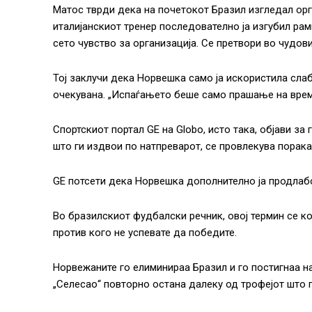
Матос тврди дека на почетокот Бразил изгледал ор
италијанскиот тренер последователно ја изгубил рам
сето чувство за организација. Се претвори во чудов
Тој заклучи дека Норвешка само ја искористила сла
очекувана. „Испаѓањето беше само прашање на врем
Спортскиот портал GE на Globо, исто така, објави за
што ги издвои по натпреварот, се провлекува порака
GE потсети дека Норвешка дополнително ја продлабо
Во бразилскиот фудбалски речник, овој термин се к
против кого не успевате да победите.
Норвежаните го елиминираа Бразил и го постигнаа на
„Селесао“ повторно остана далеку од трофејот што г