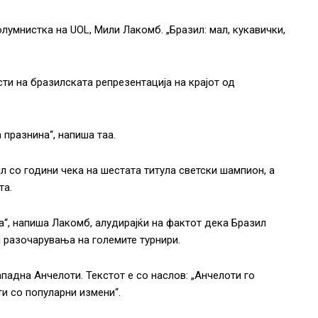
лумнистка на UOL, Мили Лакомб. „Бразил: мал, кукавички,
ти на бразилската репрезентација на крајот од
 празнина“, напиша таа.
л со години чека на шестата титула светски шампион, а
та.
а“, напиша Лакомб, алудирајќи на фактот дека Бразил
и разочарувања на големите турнири.
падна Анчелоти. Текстот е со наслов: „Анчелоти го
ти со популарни измени“.