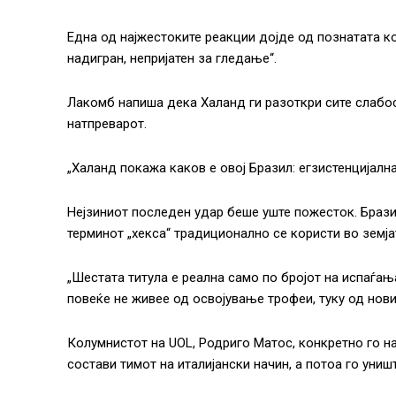
Една од најжестоките реакции дојде од познатата ко
надигран, непријатен за гледање“.
Лакомб напиша дека Халанд ги разоткри сите слабос
натпреварот.
„Халанд покажа каков е овој Бразил: егзистенцијална
Нејзиниот последен удар беше уште пожесток. Брази
терминот „хекса“ традиционално се користи во земја
„Шестата титула е реална само по бројот на испаѓањ
повеќе не живее од освојување трофеи, туку од нов
Колумнистот на UOL, Родриго Матос, конкретно го на
состави тимот на италијански начин, а потоа го униш