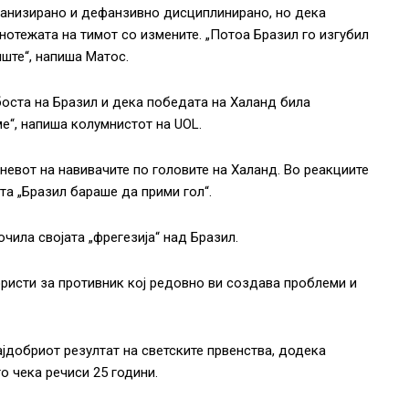
ганизирано и дефанзивно дисциплинирано, но дека
нотежата на тимот со измените. „Потоа Бразил го изгубил
иште“, напиша Матос.
боста на Бразил и дека победата на Халанд била
е“, напиша колумнистот на UOL.
 гневот на навивачите по головите на Халанд. Во реакциите
та „Бразил бараше да прими гол“.
чила својата „фрегезија“ над Бразил.
ористи за противник кој редовно ви создава проблеми и
јдобриот резултат на светските првенства, додека
о чека речиси 25 години.