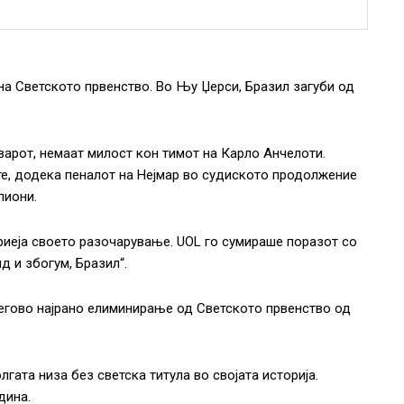
на Светското првенство. Во Њу Џерси, Бразил загуби од
варот, немаат милост кон тимот на Карло Анчелоти.
те, додека пеналот на Нејмар во судиското продолжение
пиони.
криеја своето разочарување. UOL го сумираше поразот со
д и збогум, Бразил“.
егово најрано елиминирање од Светското првенство од
лгата низа без светска титула во својата историја.
дина.