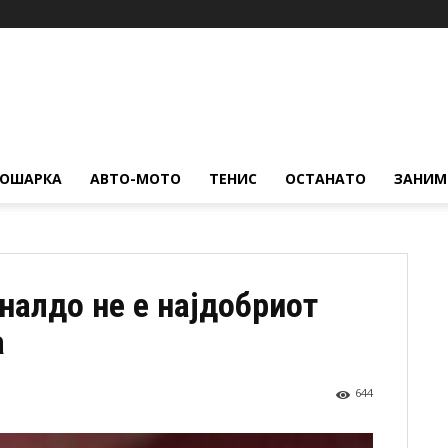
КОШАРКА
АВТО-МОТО
ТЕНИС
ОСТАНАТО
ЗАНИМ
налдо не е најдобриот
а
644