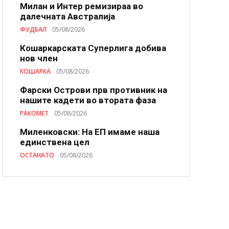
Милан и Интер ремизираа во
далечната Австралија
ФУДБАЛ
05/08/2026
Кошаркарската Суперлига добива
нов член
КОШАРКА
05/08/2026
Фарски Острови прв противник на
нашите кадети во втората фаза
РАКОМЕТ
05/08/2026
Миленковски: На ЕП имаме наша
единствена цел
ОСТАНАТО
05/08/2026