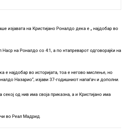
ше изјавата на Кристијано Роналдо дека е „ најдобар во
Наср на Роналдо со 4:1, а по нтапреварот одговорајќи на
ка е најдобар во историјата, тоа е негово мислење, но
Роналдо Назарио“, изјави 37-годишниот напаѓач и дополни.
 секој од нив има своја приказна, а и Кристијано има
ачи во Реал Мадрид.