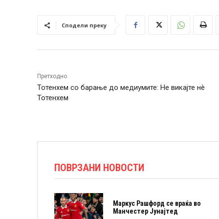
Сподели преку
Претходно
Тотенхем со барање до медиумите: Не викајте нè
Тотенхем
ПОВРЗАНИ НОВОСТИ
Маркус Рашфорд се враќа во
Манчестер Јунајтед