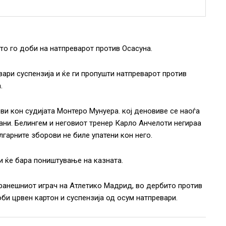
то го доби на натпреварот против Осасуна.
ари суспензија и ќе ги пропушти натпреварот против
.
ви кон судијата Монтеро Мунуера. кој деновиве се наоѓа
кани. Белингем и неговиот тренер Карло Анчелоти негираа
лгарните зборови не биле упатени кон него.
и ќе бара поништување на казната.
оранешниот играч на Атлетико Мадрид, во дербито против
би црвен картон и суспензија од осум натпревари.