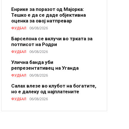
Енрике за поразот од Мајорка:
Тешко е да се даде објективна
оценка за овој натпревар
ФУДБАЛ
06/08/2026
Барселона се вклучи во трката за
потписот на Родри
ФУДБАЛ
06/08/2026
Улична банда уби
репрезентативец на Уганда
ФУДБАЛ
06/08/2026
Салах влезе во клубот на богатите,
но е далеку од најплатените
ФУДБАЛ
06/08/2026