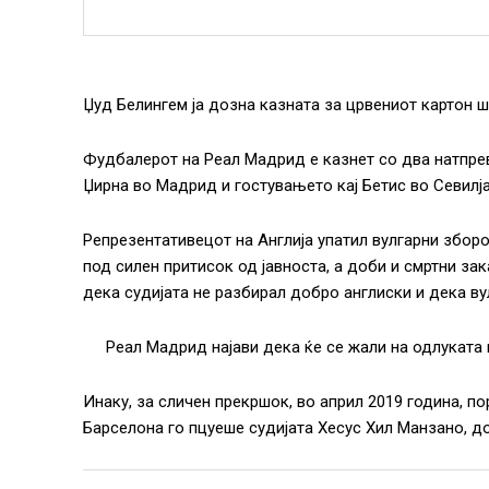
Џуд Белингем ја дозна казната за црвениот картон ш
Фудбалерот на Реал Мадрид е казнет со два натпрев
Џирна во Мадрид и гостувањето кај Бетис во Севилја
Репрезентативецот на Англија упатил вулгарни зборо
под силен притисок од јавноста, а доби и смртни за
дека судијата не разбирал добро англиски и дека ву
Реал Мадрид најави дека ќе се жали на одлуката 
Инаку, за сличен прекршок, во април 2019 година, п
Барселона го пцуеше судијата Хесус Хил Манзано, до