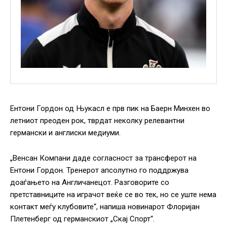
Ентони Гордон од Њукасл е прв пик на Баерн Минхен во
летниот преоден рок, тврдат неколку релевантни
германски и англиски медиуми.
„Венсан Компани даде согласност за трансферот на
Ентони Гордон. Тренерот апсолутно го поддржува
доаѓањето на Англичанецот. Разговорите со
претставниците на играчот веќе се во тек, но се уште нема
контакт меѓу клубовите“, напиша новинарот Флоријан
Плетенберг од германскиот „Скај Спорт“.