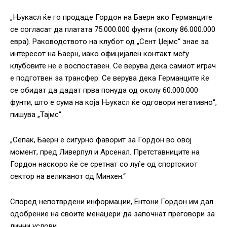
„Њукасл ќе го продаде Гордон на Баерн ако Германците
се согласат да платата 75.000.000 фунти (околу 86.000.000
евра). Раководството на клубот од „Сент Џејмс“ знае за
интересот на Баерн, иако официјален контакт меѓу
клубовите не е воспоставен. Се верува дека самиот играч
е подготвен за трансфер. Се верува дека Германците ќе
се обидат да дадат прва понуда од околу 60.000.000
фунти, што е сума на која Њукасл ќе одговори негативно“,
пишува „Тајмс“.
„Сепак, Баерн е сигурно фаворит за Гордон во овој
момент, пред Ливерпул и Арсенал. Претставниците на
Гордон наскоро ќе се сретнат со луѓе од спортскиот
сектор на великанот од Минхен.“
Според непотврдени информации, Ентони Гордон им дал
одобрение на своите менаџери да започнат преговори за
лични услови.