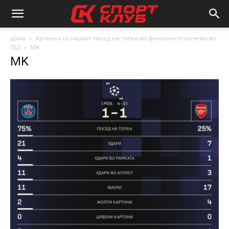
дома
Арсенал со најмал посед на топка во финалните мечеви во
ЛШ
MK
MK