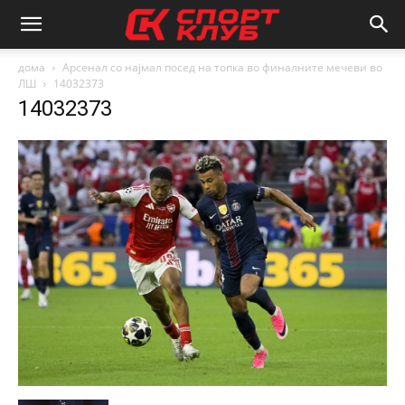
дома
Арсенал со најмал посед на топка во финалните мечеви во
ЛШ
14032373
14032373