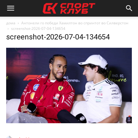
дома
Антонели го победи Хамилтон во спринтот во Силверстон
screenshot-2026-07-04-134654
screenshot-2026-07-04-134654