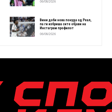
06/08/2026
Вини доби нова понуда од Реал,
па ги избриша сите објави на
Инстаграм профилот
06/08/2026