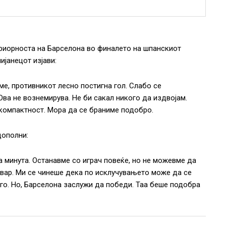
периорноста на Барселона во финалето на шпанскиот
ијанецот изјави:
ме, противникот лесно постигна гол. Слабо се
Ова не вознемирува. Не би сакал никого да издвојам.
компактност. Мора да се браниме подобро.
дополни:
 минута. Останавме со играч повеќе, но не можевме да
вар. Ми се чинеше дека по исклучувањето може да се
го. Но, Барселона заслужи да победи. Таа беше подобра