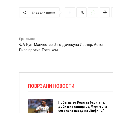
Сподели преку
Претходно
ФА Куп: Манчестер Ј. го дочекува Лестер, Астон
Вила против Тотенхем
ПОВРЗАНИ НОВОСТИ
Побегна во Реал за бадијала,
доби шлаканица од Мурињо, а
сега сака назад на „Енфилд“