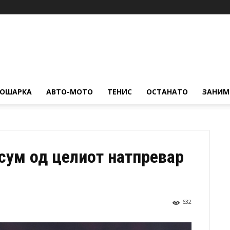
КОШАРКА
АВТО-МОТО
ТЕНИС
ОСТАНАТО
ЗАНИМ
сум од целиот натпревар
632