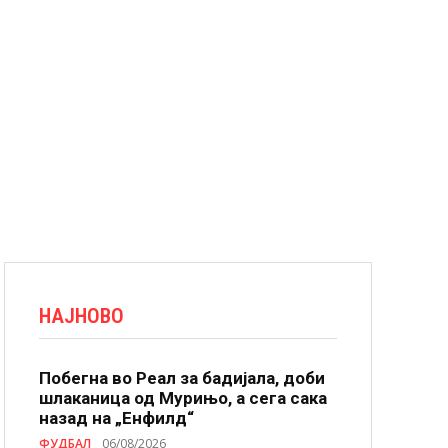
НАЈНОВО
Побегна во Реал за бадијала, доби
шлаканица од Мурињо, а сега сака
назад на „Енфилд“
ФУДБАЛ
06/08/2026