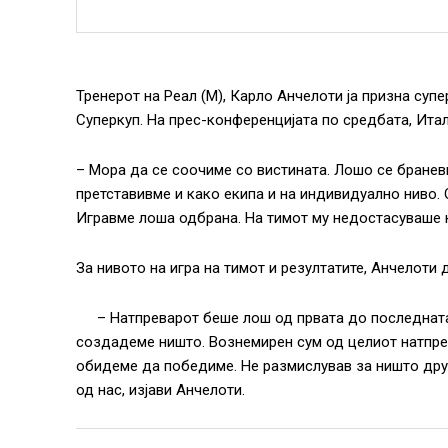
Тренерот на Реал (М), Карло Анчелоти ја призна су
Суперкуп. На прес-конференцијата по средбата, Итал
– Мора да се соочиме со вистината. Лошо се бранев
претставивме и како екипа и на индивидуално ниво. 
Игравме лоша одбрана. На тимот му недостасуваше 
За нивото на игра на тимот и резултатите, Анчелоти 
– Натпреварот беше лош од првата до последната
создадеме ништо. Вознемирен сум од целиот натпре
обидеме да победиме. Не размислував за ништо дру
од нас, изјави Анчелоти.